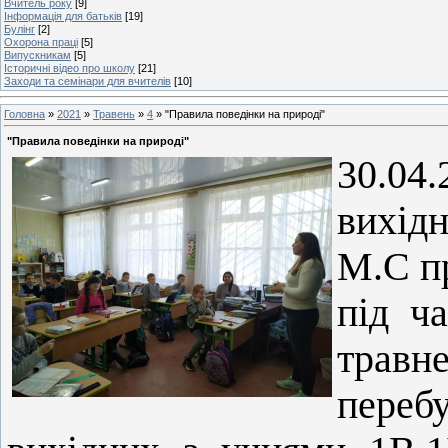
Вчитель року
[9]
Інформація для батьків
[19]
Булінг
[2]
Охорона праці
[5]
Випускникам
[5]
Історичні відео про школу
[21]
Заходи та семінари для вчителів
[10]
Головна
»
2021
»
Травень
»
4
» "Правила поведінки на природі"
"Правила поведінки на природі"
30.04
вихід
М.С пр
під ч
травн
пере