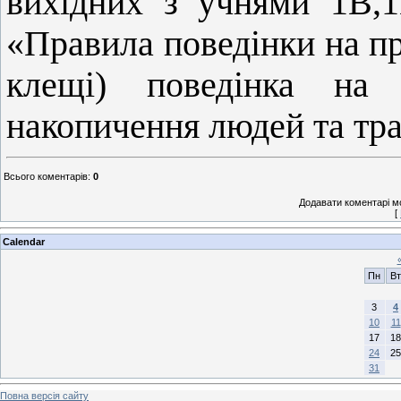
вихідних з учнями 1В,1
«Правила поведінки на пр
клещі) поведінка на 
накопичення людей та тр
Всього коментарів
:
0
Додавати коментарі м
[
Calendar
Пн
Вт
3
4
10
11
17
18
24
25
31
Повна версія сайту