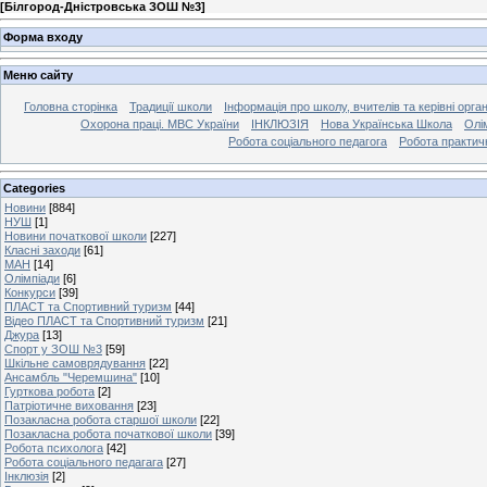
[
Білгород-Дністровська ЗОШ №3
]
Форма входу
Меню сайту
Головна сторінка
Традиції школи
Інформація про школу, вчителів та керівні орга
Охорона праці. МВС України
ІНКЛЮЗІЯ
Нова Українська Школа
Олі
Робота соціального педагога
Робота практич
Categories
Новини
[884]
НУШ
[1]
Новини початкової школи
[227]
Класні заходи
[61]
МАН
[14]
Олімпіади
[6]
Конкурси
[39]
ПЛАСТ та Спортивний туризм
[44]
Відео ПЛАСТ та Спортивний туризм
[21]
Джура
[13]
Спорт у ЗОШ №3
[59]
Шкільне самоврядування
[22]
Ансамбль "Черемшина"
[10]
Гурткова робота
[2]
Патріотичне виховання
[23]
Позакласна робота старшої школи
[22]
Позакласна робота початкової школи
[39]
Робота психолога
[42]
Робота соціального педагага
[27]
Інклюзія
[2]