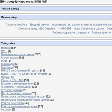
[
Білгород-Дністровська ЗОШ №3
]
Форма входу
Меню сайту
Головна сторінка
Традиції школи
Інформація про школу, вчителів та керівні орга
Охорона праці. МВС України
ІНКЛЮЗІЯ
Нова Українська Школа
Олі
Робота соціального педагога
Робота практич
Categories
Новини
[884]
НУШ
[1]
Новини початкової школи
[227]
Класні заходи
[61]
МАН
[14]
Олімпіади
[6]
Конкурси
[39]
ПЛАСТ та Спортивний туризм
[44]
Відео ПЛАСТ та Спортивний туризм
[21]
Джура
[13]
Спорт у ЗОШ №3
[59]
Шкільне самоврядування
[22]
Ансамбль "Черемшина"
[10]
Гурткова робота
[2]
Патріотичне виховання
[23]
Позакласна робота старшої школи
[22]
Позакласна робота початкової школи
[39]
Робота психолога
[42]
Робота соціального педагага
[27]
Інклюзія
[2]