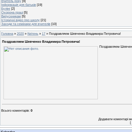
Вчитель року
[9]
Інформація для батьків
[19]
Булінг
[2]
Охорона праці
[5]
Випускникам
[5]
Історичні відео про школу
[21]
Заходи та семінари для вчителів
[10]
Головна
»
2020
»
Квітень
»
17
» Поздравляем Шевченко Владимира Петровича!
Поздравляем Шевченко Владимира Петровича!
Поздравляем Шевченк
Всього коментарів
:
0
Додавати коментарі м
[
Calendar