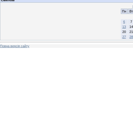
Пн
Вт
6
7
13
14
20
21
27
28
Повна версія сайту