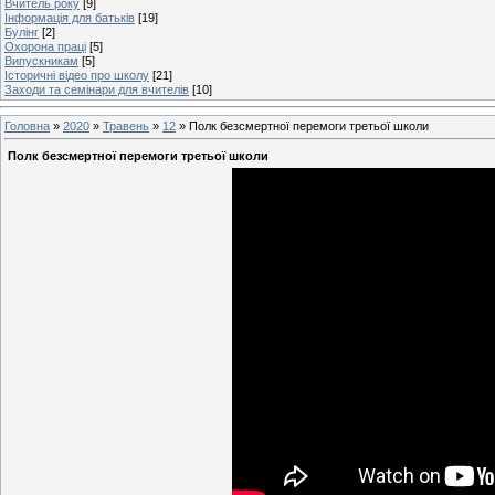
Вчитель року
[9]
Інформація для батьків
[19]
Булінг
[2]
Охорона праці
[5]
Випускникам
[5]
Історичні відео про школу
[21]
Заходи та семінари для вчителів
[10]
Головна
»
2020
»
Травень
»
12
» Полк безсмертної перемоги третьої школи
Полк безсмертної перемоги третьої школи