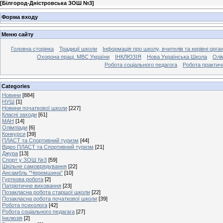
[
Білгород-Дністровська ЗОШ №3
]
Форма входу
Меню сайту
Головна сторінка
Традиції школи
Інформація про школу, вчителів та керівні орга
Охорона праці. МВС України
ІНКЛЮЗІЯ
Нова Українська Школа
Олі
Робота соціального педагога
Робота практич
Categories
Новини
[884]
НУШ
[1]
Новини початкової школи
[227]
Класні заходи
[61]
МАН
[14]
Олімпіади
[6]
Конкурси
[39]
ПЛАСТ та Спортивний туризм
[44]
Відео ПЛАСТ та Спортивний туризм
[21]
Джура
[13]
Спорт у ЗОШ №3
[59]
Шкільне самоврядування
[22]
Ансамбль "Черемшина"
[10]
Гурткова робота
[2]
Патріотичне виховання
[23]
Позакласна робота старшої школи
[22]
Позакласна робота початкової школи
[39]
Робота психолога
[42]
Робота соціального педагага
[27]
Інклюзія
[2]