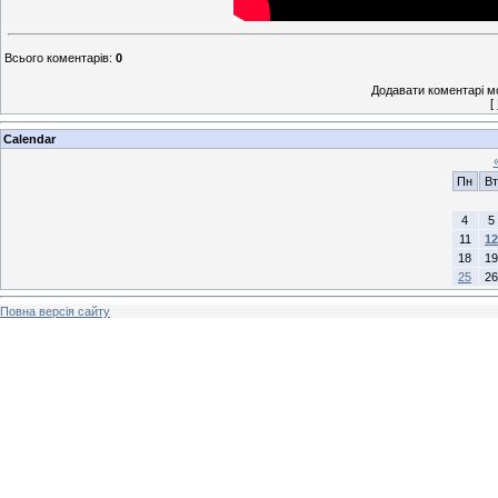
Всього коментарів
:
0
Додавати коментарі м
[
Calendar
Пн
Вт
4
5
11
12
18
19
25
26
Повна версія сайту