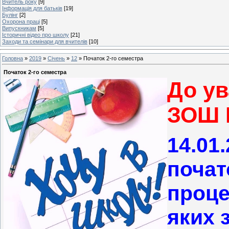
Вчитель року
[9]
Інформація для батьків
[19]
Булінг
[2]
Охорона праці
[5]
Випускникам
[5]
Історичні відео про школу
[21]
Заходи та семінари для вчителів
[10]
Головна
»
2019
»
Січень
»
12
» Початок 2-го семестра
Початок 2-го семестра
До
ув
ЗОШ 
14.01.
почат
проце
яких 