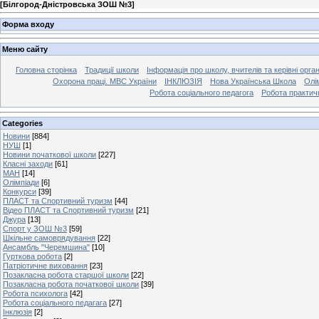
[
Білгород-Дністровська ЗОШ №3
]
Форма входу
Меню сайту
Головна сторінка
Традиції школи
Інформація про школу, вчителів та керівні орга
Охорона праці. МВС України
ІНКЛЮЗІЯ
Нова Українська Школа
Олі
Робота соціального педагога
Робота практич
Categories
Новини
[884]
НУШ
[1]
Новини початкової школи
[227]
Класні заходи
[61]
МАН
[14]
Олімпіади
[6]
Конкурси
[39]
ПЛАСТ та Спортивний туризм
[44]
Відео ПЛАСТ та Спортивний туризм
[21]
Джура
[13]
Спорт у ЗОШ №3
[59]
Шкільне самоврядування
[22]
Ансамбль "Черемшина"
[10]
Гурткова робота
[2]
Патріотичне виховання
[23]
Позакласна робота старшої школи
[22]
Позакласна робота початкової школи
[39]
Робота психолога
[42]
Робота соціального педагага
[27]
Інклюзія
[2]