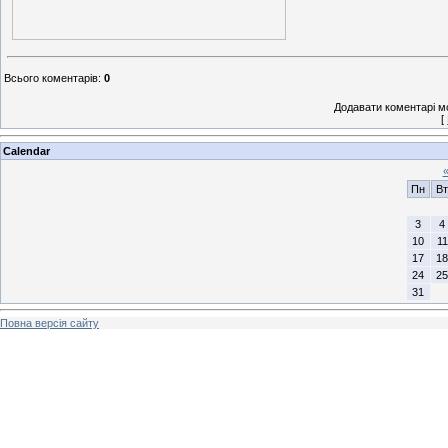
Всього коментарів
:
0
Додавати коментарі м
[
Calendar
Пн
Вт
3
4
10
11
17
18
24
25
31
Повна версія сайту