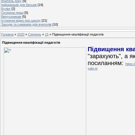
Вчитель року
[9]
Інформація для батьків
[19]
Булінг
[2]
Охорона праці
[5]
Випускникам
[5]
Історичні відео про школу
[21]
Заходи та семінари для вчителів
[10]
Головна
»
2020
»
Серпень
»
15
» Підвищення кваліфікації педагогів
Підвищення кваліфікації педагогів
Підвищення ква
"зарахують", а я
посиланням:
https:
yaki-ni