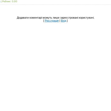
g
|
Рейтинг
:
0.0
/
0
Додавати коментарі можуть лише зареєстровані користувачі.
[
Реєстрація
|
Вхід
]