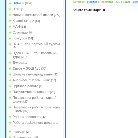
Категорія
:
Новини
|
Переглядів
: 230 |
Додав
:
Ser
Новини
[884]
НУШ
[1]
Всього коментарів
:
0
Новини початкової школи
[227]
Класні заходи
[61]
МАН
[14]
Олімпіади
[6]
Конкурси
[39]
ПЛАСТ та Спортивний туризм
[44]
Відео ПЛАСТ та Спортивний
туризм
[21]
Джура
[13]
Спорт у ЗОШ №3
[59]
Шкільне самоврядування
[22]
Ансамбль "Черемшина"
[10]
Гурткова робота
[2]
Патріотичне виховання
[23]
Позакласна робота старшої
школи
[22]
Позакласна робота початкової
школи
[39]
Робота психолога
[42]
Робота соціального педагага
[27]
Інклюзія
[2]
Вчитель року
[9]