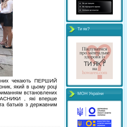
Ти як?
на них чекають ПЕРШИЙ
ик, який в цьому році
риманням встановлених
МОН України
ЛАСНИКИ , які вперше
 та батьків з державним