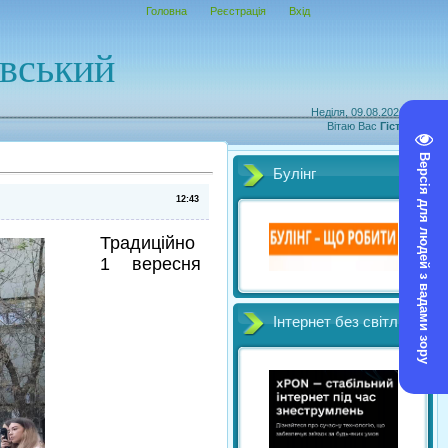
Головна
Реєстрація
Вхід
овський
Неділя, 09.08.2026, 13:34
Вітаю Вас
Гість
|
RSS
Версія для людей з вадами зору
Булінг
12:43
Традиційно
1 вересня
Інтернет без світл