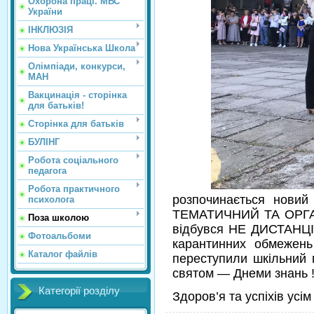
Охорона праці. МВС
України
ІНКЛЮЗІЯ
Нова Українська Школа
Олімпіади, конкурси,
МАН
Вакцинація - сторінка
для батьків!
Сторінка для батьків
БУЛІНГ
Робота соціального
педагога
Робота практичного
розпочинається новий
психолога
ТЕМАТИЧНИЙ ТА ОРГАНІ
Поза школою
відбувся НЕ ДИСТАНЦІ
Фотоальбоми
карантинних обмежен
Каталог файлів
переступили шкільний п
святом — Днеми знань !
Категорії розділу
Здоров’я та успіхів усім 