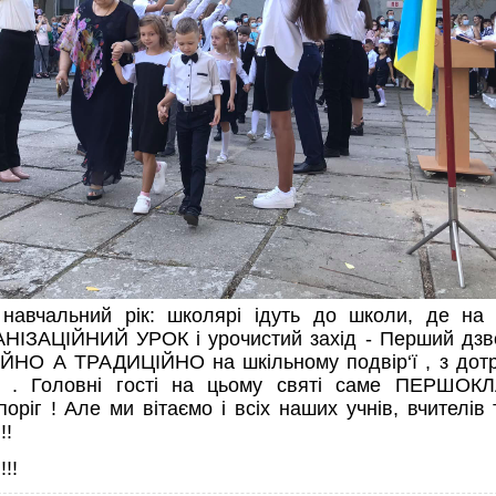
 навчальний рік: школярі ідуть до школи, де 
ЗАЦІЙНИЙ УРОК і урочистий захід - Перший дзвон
ЙНО А ТРАДИЦІЙНО на шкільному подвір‘ї , з дот
ь . Головні гості на цьому святі саме ПЕРШОК
оріг ! Але ми вітаємо і всіх наших учнів, вчителів
!!
!!!