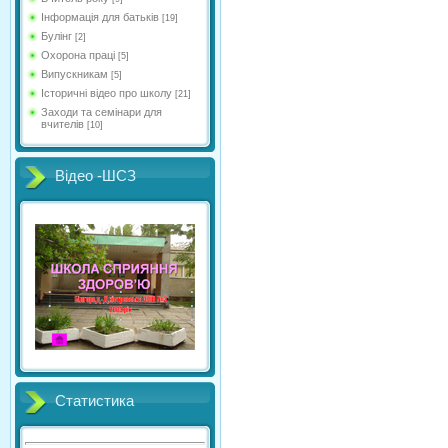
Інформація для батьків
[19]
Булінг
[2]
Охорона праці
[5]
Випускникам
[5]
Історичні відео про школу
[21]
Заходи та семінари для
вчителів
[10]
Відео -ШСЗ
Статистика