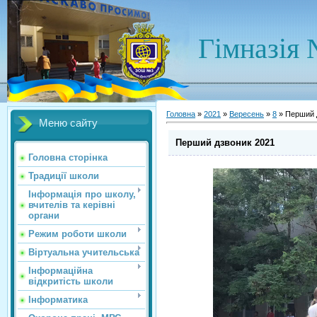
Гімназія 
Головна
»
2021
»
Вересень
»
8
» Перший 
Меню сайту
Перший дзвоник 2021
Головна сторінка
Традиції школи
Інформація про школу,
вчителів та керівні
органи
Режим роботи школи
Віртуальна учительська
Інформаційна
відкритість школи
Інформатика