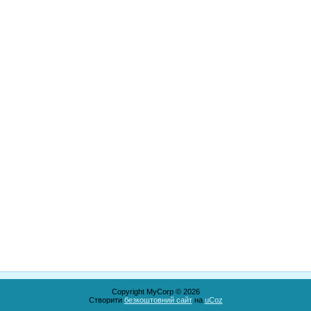
Copyright MyCorp © 2026
Створити
безкоштовний сайт
на
uCoz