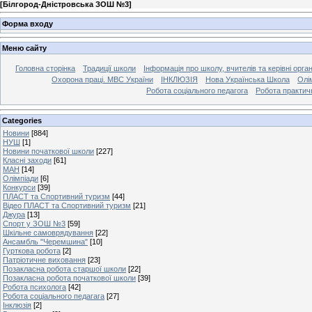
[
Білгород-Дністровська ЗОШ №3
]
Форма входу
Меню сайту
Головна сторінка
Традиції школи
Інформація про школу, вчителів та керівні орга
Охорона праці. МВС України
ІНКЛЮЗІЯ
Нова Українська Школа
Олі
Робота соціального педагога
Робота практич
Categories
Новини
[884]
НУШ
[1]
Новини початкової школи
[227]
Класні заходи
[61]
МАН
[14]
Олімпіади
[6]
Конкурси
[39]
ПЛАСТ та Спортивний туризм
[44]
Відео ПЛАСТ та Спортивний туризм
[21]
Джура
[13]
Спорт у ЗОШ №3
[59]
Шкільне самоврядування
[22]
Ансамбль "Черемшина"
[10]
Гурткова робота
[2]
Патріотичне виховання
[23]
Позакласна робота старшої школи
[22]
Позакласна робота початкової школи
[39]
Робота психолога
[42]
Робота соціального педагага
[27]
Інклюзія
[2]