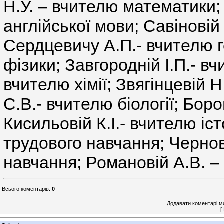
Н.У. – вчителю математики;
англійської мови; Савіновій
Сердцевичу А.П.- вчителю г
фізики; Завгородній І.П.- в
вчителю хімії; Звягінцевій Н
С.В.- вчителю біології; Боро
Кисильовій К.І.- вчителю іст
трудового навчання; Чернов
навчання; Романовій А.В. –
Всього коментарів
:
0
Додавати коментарі м
[