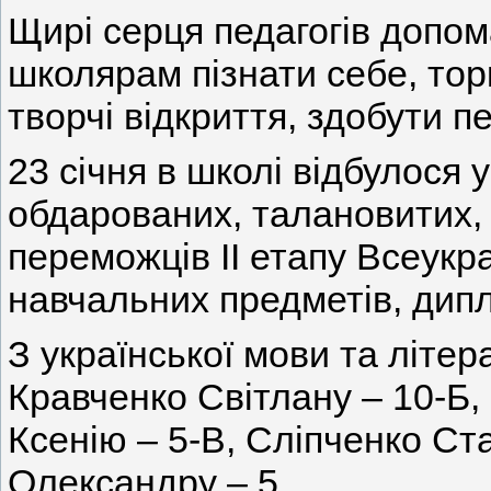
Щирі серця педагогів допо
школярам пізнати себе, тор
творчі відкриття, здобути п
23 січня в школі відбулося
обдарованих, талановитих, 
переможців ІІ етапу Всеукра
навчальних предметів, диплом
З української мови та літер
Кравченко Світлану – 10-Б,
Ксенію – 5-В, Сліпченко Ст
Олександру – 5.