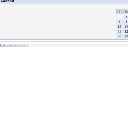
Calendar
Пн
Вт
1
7
8
14
15
21
22
28
29
Повна версія сайту