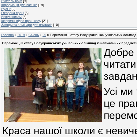
Вчитель року
[9]
Інформація для батьків
[19]
Булінг
[2]
Охорона праці
[5]
Випускникам
[5]
Історичні відео про школу
[21]
Заходи та семінари для вчителів
[10]
Головна
»
2019
»
Січень
»
29
» Переможці ІІ етапу Всеукраїнських учнівських олімпіад
Переможці ІІ етапу Всеукраїнських учнівських олімпіад із навчальних предметі
Добре 
читати
завдан
Усі ми
це пра
перемо
Краса нашої школи є невич