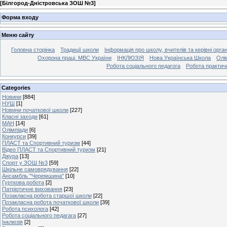
[
Білгород-Дністровська ЗОШ №3
]
Форма входу
Меню сайту
Головна сторінка
Традиції школи
Інформація про школу, вчителів та керівні орга
Охорона праці. МВС України
ІНКЛЮЗІЯ
Нова Українська Школа
Олі
Робота соціального педагога
Робота практич
Categories
Новини
[884]
НУШ
[1]
Новини початкової школи
[227]
Класні заходи
[61]
МАН
[14]
Олімпіади
[6]
Конкурси
[39]
ПЛАСТ та Спортивний туризм
[44]
Відео ПЛАСТ та Спортивний туризм
[21]
Джура
[13]
Спорт у ЗОШ №3
[59]
Шкільне самоврядування
[22]
Ансамбль "Черемшина"
[10]
Гурткова робота
[2]
Патріотичне виховання
[23]
Позакласна робота старшої школи
[22]
Позакласна робота початкової школи
[39]
Робота психолога
[42]
Робота соціального педагага
[27]
Інклюзія
[2]