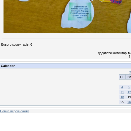
Всього коментарів
:
0
Додавати коментарі м
[
Calendar
«
Пн
Вт
4
5
11
12
18
19
25
26
Повна версія сайту