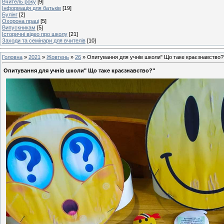
Вчитель року
[9]
Інформація для батьків
[19]
Булінг
[2]
Охорона праці
[5]
Випускникам
[5]
Історичні відео про школу
[21]
Заходи та семінари для вчителів
[10]
Головна
»
2021
»
Жовтень
»
26
» Опитування для учнів школи" Що таке краєзнавство?
Опитування для учнів школи" Що таке краєзнавство?"