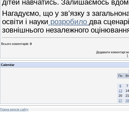
дітей навчатись. Залишаємось вдом
Нагадуємо, що у зв’язку з загально
освіти і науки
розробило
два сценар
зовнішнього незалежного оцінювання 
Всього коментарів
:
0
Додавати коментарі м
[
Calendar
Пн
Вт
6
7
13
14
20
21
27
28
Повна версія сайту