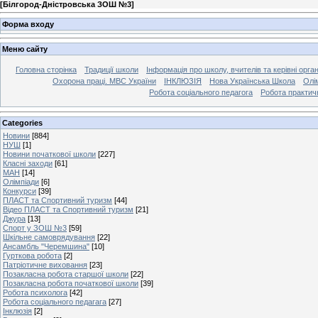
[
Білгород-Дністровська ЗОШ №3
]
Форма входу
Меню сайту
Головна сторінка
Традиції школи
Інформація про школу, вчителів та керівні орга
Охорона праці. МВС України
ІНКЛЮЗІЯ
Нова Українська Школа
Олі
Робота соціального педагога
Робота практич
Categories
Новини
[884]
НУШ
[1]
Новини початкової школи
[227]
Класні заходи
[61]
МАН
[14]
Олімпіади
[6]
Конкурси
[39]
ПЛАСТ та Спортивний туризм
[44]
Відео ПЛАСТ та Спортивний туризм
[21]
Джура
[13]
Спорт у ЗОШ №3
[59]
Шкільне самоврядування
[22]
Ансамбль "Черемшина"
[10]
Гурткова робота
[2]
Патріотичне виховання
[23]
Позакласна робота старшої школи
[22]
Позакласна робота початкової школи
[39]
Робота психолога
[42]
Робота соціального педагага
[27]
Інклюзія
[2]