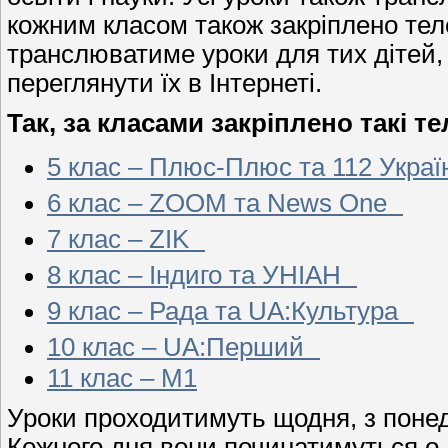
кожним класом також закріплено теле
транслюватиме уроки для тих дітей, 
переглянути їх в Інтернеті.
Так, за класами закріплено такі т
5 клас – Плюс-Плюс та 112 Укра
6 клас – ZOOM та News One
7 клас – ZIK
8 клас – Індиго та УНІАН
9 клас – Рада та UA:Культура
10 клас – UA:Перший
11 клас – М1
Уроки проходитимуть щодня, з понеді
Кожного дня вони починатимуться о 