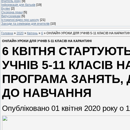
Вчитель року
[9]
Інформація для батьків
[19]
Булінг
[2]
Охорона праці
[5]
Випускникам
[5]
Історичні відео про школу
[21]
Заходи та семінари для вчителів
[10]
Головна
»
2020
»
Квітень
»
6
» ОНЛАЙН-УРОКИ ДЛЯ УЧНІВ 5-11 КЛАСІВ НА КАРАНТИН
ОНЛАЙН-УРОКИ ДЛЯ УЧНІВ 5-11 КЛАСІВ НА КАРАНТИНІ
6 КВІТНЯ СТАРТУЮТ
УЧНІВ 5-11 КЛАСІВ Н
ПРОГРАМА ЗАНЯТЬ, 
ДО НАВЧАННЯ
Опубліковано 01 квітня 2020 року о 1