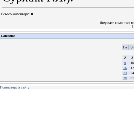
Всього коментарів
:
0
Додавати коментарі м
[
Calendar
Пн
Вт
2
3
9
10
16
17
23
24
30
31
Повна версія сайту