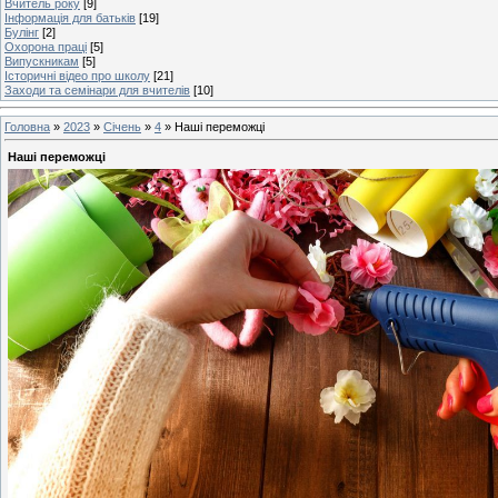
Вчитель року
[9]
Інформація для батьків
[19]
Булінг
[2]
Охорона праці
[5]
Випускникам
[5]
Історичні відео про школу
[21]
Заходи та семінари для вчителів
[10]
Головна
»
2023
»
Січень
»
4
» Наші переможці
Наші переможці