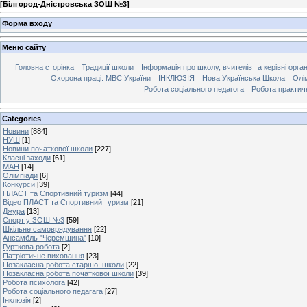
[
Білгород-Дністровська ЗОШ №3
]
Форма входу
Меню сайту
Головна сторінка
Традиції школи
Інформація про школу, вчителів та керівні орга
Охорона праці. МВС України
ІНКЛЮЗІЯ
Нова Українська Школа
Олі
Робота соціального педагога
Робота практич
Categories
Новини
[884]
НУШ
[1]
Новини початкової школи
[227]
Класні заходи
[61]
МАН
[14]
Олімпіади
[6]
Конкурси
[39]
ПЛАСТ та Спортивний туризм
[44]
Відео ПЛАСТ та Спортивний туризм
[21]
Джура
[13]
Спорт у ЗОШ №3
[59]
Шкільне самоврядування
[22]
Ансамбль "Черемшина"
[10]
Гурткова робота
[2]
Патріотичне виховання
[23]
Позакласна робота старшої школи
[22]
Позакласна робота початкової школи
[39]
Робота психолога
[42]
Робота соціального педагага
[27]
Інклюзія
[2]