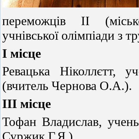
переможців ІІ (міськ
учнівської олімпіади з т
І місце
Ревацька Ніколлєтт,
(вчитель Чернова О.А.).
ІІІ місце
Тофан Владислав, учен
Суржик Г.Я.).