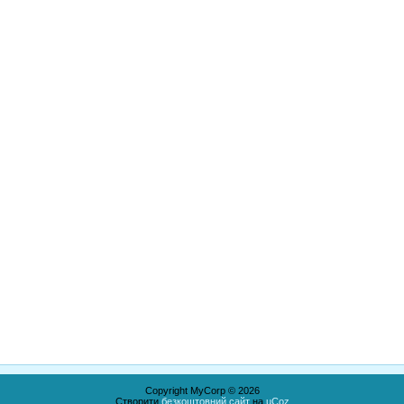
Copyright MyCorp © 2026
Створити
безкоштовний сайт
на
uCoz