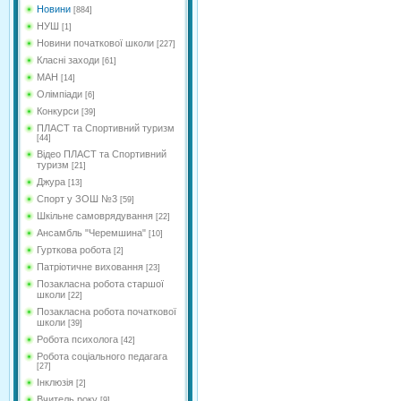
Новини
[884]
НУШ
[1]
Новини початкової школи
[227]
Класні заходи
[61]
МАН
[14]
Олімпіади
[6]
Конкурси
[39]
ПЛАСТ та Спортивний туризм
[44]
Відео ПЛАСТ та Спортивний
туризм
[21]
Джура
[13]
Спорт у ЗОШ №3
[59]
Шкільне самоврядування
[22]
Ансамбль "Черемшина"
[10]
Гурткова робота
[2]
Патріотичне виховання
[23]
Позакласна робота старшої
школи
[22]
Позакласна робота початкової
школи
[39]
Робота психолога
[42]
Робота соціального педагага
[27]
Інклюзія
[2]
Вчитель року
[9]