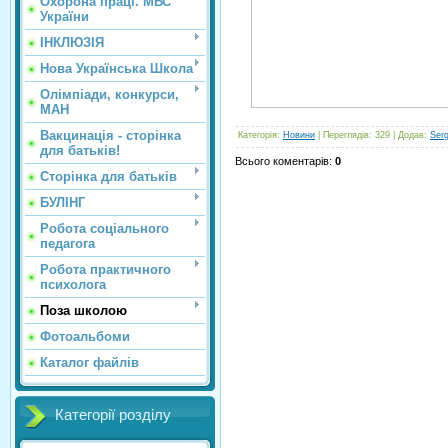
Охорона праці. МВС
України
ІНКЛЮЗІЯ
Нова Українська Школа
Олімпіади, конкурси,
МАН
Вакцинація - сторінка
Категорія
:
Новини
|
Переглядів
: 329 |
Додав
:
Ser
для батьків!
Всього коментарів
:
0
Сторінка для батьків
БУЛІНГ
Робота соціального
педагога
Робота практичного
психолога
Поза школою
Фотоальбоми
Каталог файлів
Категорії розділу