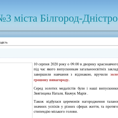
№3 міста Білгород-Дністр
рдість
10 серпня 2020 року о 09.00 в дворику краєзнавчог
під час якого випускникам загальноосвітніх заклад
золо
завершили навчання з відзнакою, вручили
грошову винагороду.
Серед золотих медалістів були і наші випускник
Звягінцева Наталя, Квачук Марія .
Також відбулася церемонія нагородження таланов
значних успіхів у різних сферах життя, та протя
стипендію міського голови.