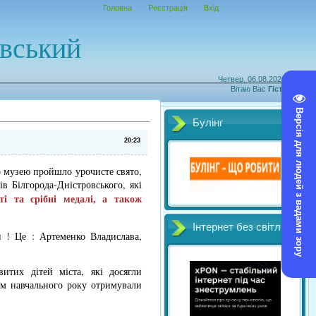
Головна
Реєстрація
Вхід
овський
Четвер, 06.08.2026, 06:33
Вітаю Вас
Гість
|
RSS
Версія для людей з вадами зору
Булінг
20:23
о музею пройшло урочисте свято,
ів Білгорода-Дністровського, які
ті та срібні медалі, а також
Інтернет без світл
и ! Це : Артеменко Владислава,
итих дітей міста, які досягли
гом навчального року отримували