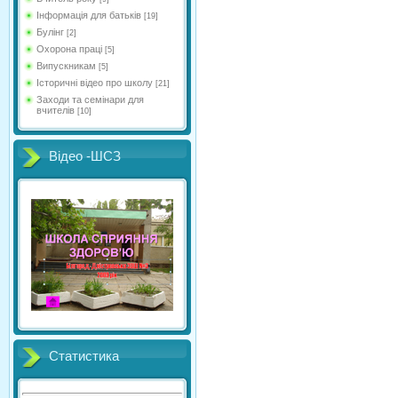
Інформація для батьків
[19]
Булінг
[2]
Охорона праці
[5]
Випускникам
[5]
Історичні відео про школу
[21]
Заходи та семінари для
вчителів
[10]
Відео -ШСЗ
Статистика