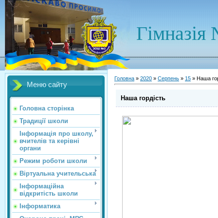
Гімназія 
Головна
»
2020
»
Серпень
»
15
» Наша го
Меню сайту
Наша гордість
Головна сторінка
Традиції школи
Інформація про школу,
вчителів та керівні
органи
Режим роботи школи
Віртуальна учительська
Інформаційна
відкритість школи
Інформатика