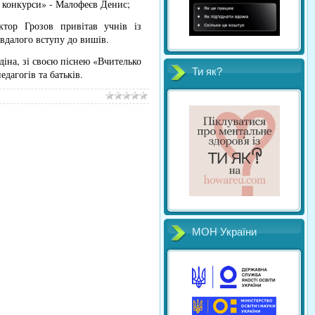
і конкурси» - Малофеєв Денис;
іктор Грозов привітав учнів із
 вдалого вступу до вишів.
діна, зі своєю піснею «Вчителько
Ти як?
едагогів та батьків.
МОН України