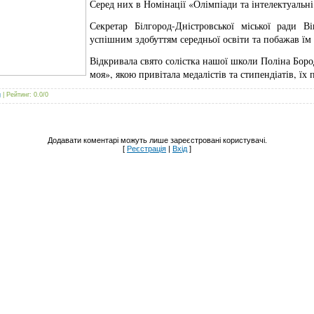
Серед них в Номінації «Олімпіади та інтелектуальн
Секретар Білгород-Дністровської міської ради В
успішним здобуттям середньої освіти та побажав їм
Відкривала свято солістка нашої школи Поліна Боро
моя», якою привітала медалістів та стипендіатів, їх п
g
|
Рейтинг
:
0.0
/
0
Додавати коментарі можуть лише зареєстровані користувачі.
[
Реєстрація
|
Вхід
]