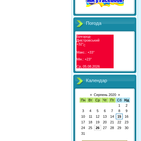
Погода
Білгород-
Дністровський
+
32°
C
Макс.:
+
33°
Мін.:
+
23°
Ср, 05.08.2026
Календар
«
Серпень 2020
»
Пн
Вт
Ср
Чт
Пт
Сб
Нд
1
2
3
4
5
6
7
8
9
10
11
12
13
14
15
16
17
18
19
20
21
22
23
24
25
26
27
28
29
30
31