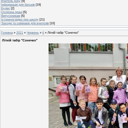
Вчитель року
[9]
Інформація для батьків
[19]
Булінг
[2]
Охорона праці
[5]
Випускникам
[5]
Історичні відео про школу
[21]
Заходи та семінари для вчителів
[10]
Головна
»
2021
»
Червень
»
6
» Літній табір "Сонечко"
Літній табір "Сонечко"