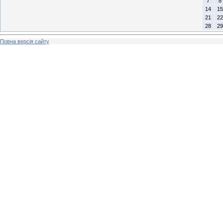
7
8
14
15
21
22
28
29
Повна версія сайту