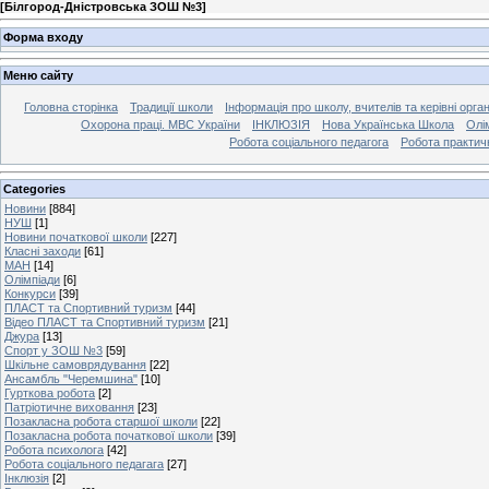
[
Білгород-Дністровська ЗОШ №3
]
Форма входу
Меню сайту
Головна сторінка
Традиції школи
Інформація про школу, вчителів та керівні орга
Охорона праці. МВС України
ІНКЛЮЗІЯ
Нова Українська Школа
Олі
Робота соціального педагога
Робота практич
Categories
Новини
[884]
НУШ
[1]
Новини початкової школи
[227]
Класні заходи
[61]
МАН
[14]
Олімпіади
[6]
Конкурси
[39]
ПЛАСТ та Спортивний туризм
[44]
Відео ПЛАСТ та Спортивний туризм
[21]
Джура
[13]
Спорт у ЗОШ №3
[59]
Шкільне самоврядування
[22]
Ансамбль "Черемшина"
[10]
Гурткова робота
[2]
Патріотичне виховання
[23]
Позакласна робота старшої школи
[22]
Позакласна робота початкової школи
[39]
Робота психолога
[42]
Робота соціального педагага
[27]
Інклюзія
[2]