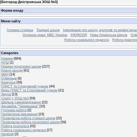
[
Білгород-Дністровська ЗОШ №3
]
Форма входу
Меню сайту
Головна сторінка
Традиції школи
Інформація про школу, вчителів та керівні орга
Охорона праці. МВС України
ІНКЛЮЗІЯ
Нова Українська Школа
Олі
Робота соціального педагога
Робота практич
Categories
Новини
[884]
НУШ
[1]
Новини початкової школи
[227]
Класні заходи
[61]
МАН
[14]
Олімпіади
[6]
Конкурси
[39]
ПЛАСТ та Спортивний туризм
[44]
Відео ПЛАСТ та Спортивний туризм
[21]
Джура
[13]
Спорт у ЗОШ №3
[59]
Шкільне самоврядування
[22]
Ансамбль "Черемшина"
[10]
Гурткова робота
[2]
Патріотичне виховання
[23]
Позакласна робота старшої школи
[22]
Позакласна робота початкової школи
[39]
Робота психолога
[42]
Робота соціального педагага
[27]
Інклюзія
[2]