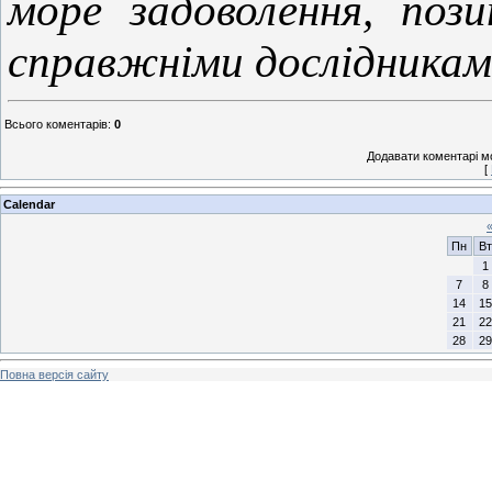
море задоволення, пози
справжніми дослідникам
Всього коментарів
:
0
Додавати коментарі м
[
Calendar
Пн
Вт
1
7
8
14
15
21
22
28
29
Повна версія сайту