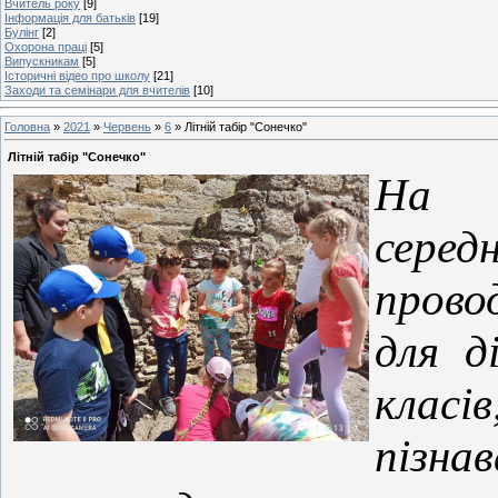
Вчитель року
[9]
Інформація для батьків
[19]
Булінг
[2]
Охорона праці
[5]
Випускникам
[5]
Історичні відео про школу
[21]
Заходи та семінари для вчителів
[10]
Головна
»
2021
»
Червень
»
6
» Літній табір "Сонечко"
Літній табір "Сонечко"
На т
сер
прово
для д
класі
пізн