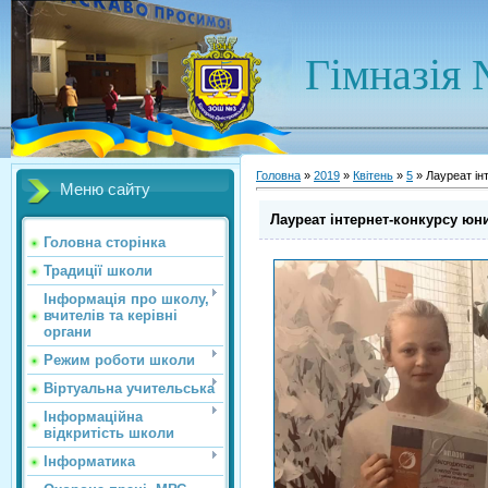
Гімназія 
Головна
»
2019
»
Квітень
»
5
» Лауреат ін
Меню сайту
Лауреат інтернет-конкурсу юн
Головна сторінка
Традиції школи
Інформація про школу,
вчителів та керівні
органи
Режим роботи школи
Віртуальна учительська
Інформаційна
відкритість школи
Інформатика