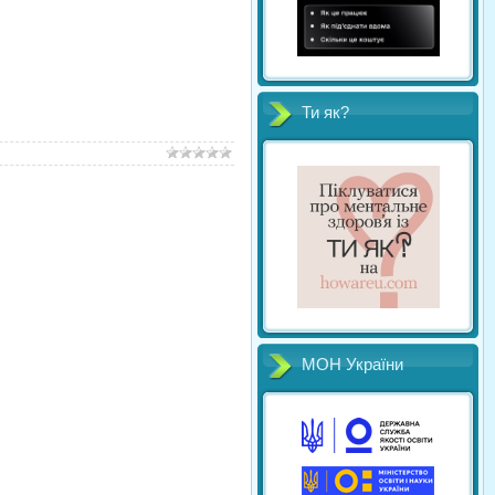
Ти як?
МОН України