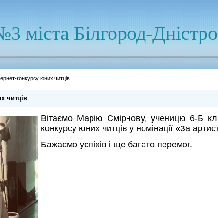
№3 міста Білгород-Дністр
тернет-конкурсу юних читців
их читців
Вітаємо Марію Смірнову, ученицю 6-Б кла
конкурсу юних читців у номінації «За артис
Бажаємо успіхів і ще багато перемог.