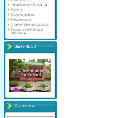
Інформація для батьків
[19]
Булінг
[2]
Охорона праці
[5]
Випускникам
[5]
Історичні відео про школу
[21]
Заходи та семінари для
вчителів
[10]
Відео -ШСЗ
Статистика