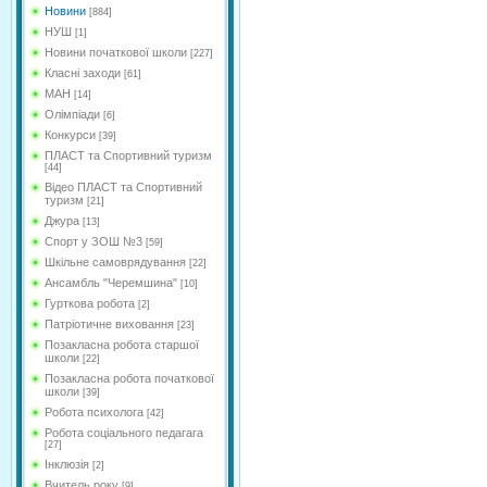
Новини
[884]
НУШ
[1]
Новини початкової школи
[227]
Класні заходи
[61]
МАН
[14]
Олімпіади
[6]
Конкурси
[39]
ПЛАСТ та Спортивний туризм
[44]
Відео ПЛАСТ та Спортивний
туризм
[21]
Джура
[13]
Спорт у ЗОШ №3
[59]
Шкільне самоврядування
[22]
Ансамбль "Черемшина"
[10]
Гурткова робота
[2]
Патріотичне виховання
[23]
Позакласна робота старшої
школи
[22]
Позакласна робота початкової
школи
[39]
Робота психолога
[42]
Робота соціального педагага
[27]
Інклюзія
[2]
Вчитель року
[9]