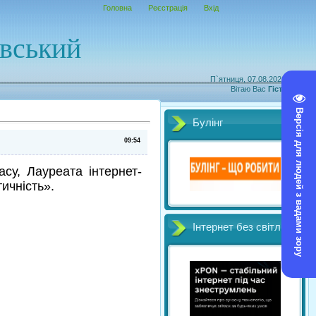
Головна
Реєстрація
Вхід
овський
П`ятниця, 07.08.2026, 17:10
Вітаю Вас
Гість
|
RSS
Версія для людей з вадами зору
Булінг
09:54
су, Лауреата інтернет-
тичність».
Інтернет без світл