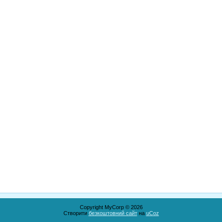
Copyright MyCorp © 2026
Створити
безкоштовний сайт
на
uCoz