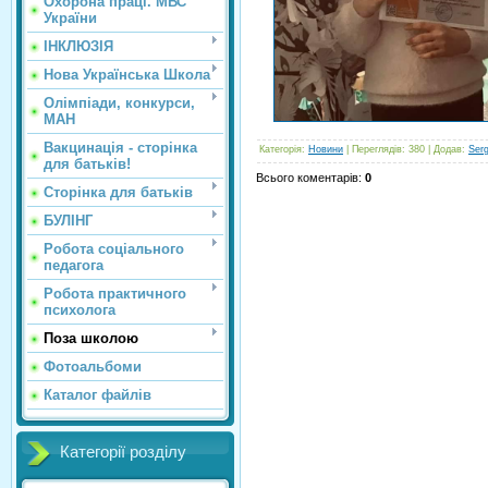
Охорона праці. МВС
України
ІНКЛЮЗІЯ
Нова Українська Школа
Олімпіади, конкурси,
МАН
Вакцинація - сторінка
Категорія
:
Новини
|
Переглядів
: 380 |
Додав
:
Ser
для батьків!
Всього коментарів
:
0
Сторінка для батьків
БУЛІНГ
Робота соціального
педагога
Робота практичного
психолога
Поза школою
Фотоальбоми
Каталог файлів
Категорії розділу