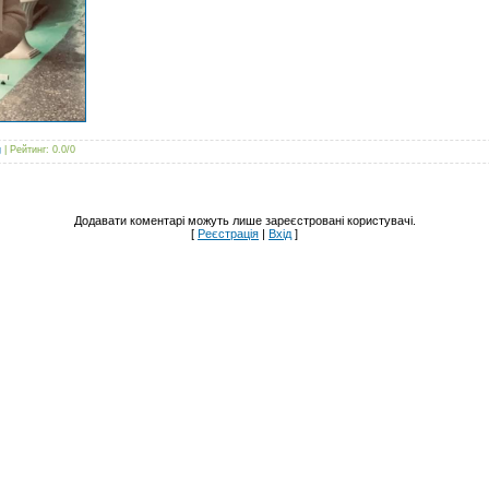
g
|
Рейтинг
:
0.0
/
0
Додавати коментарі можуть лише зареєстровані користувачі.
[
Реєстрація
|
Вхід
]