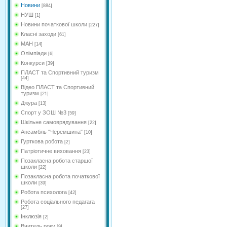
Новини
[884]
НУШ
[1]
Новини початкової школи
[227]
Класні заходи
[61]
МАН
[14]
Олімпіади
[6]
Конкурси
[39]
ПЛАСТ та Спортивний туризм
[44]
Відео ПЛАСТ та Спортивний
туризм
[21]
Джура
[13]
Спорт у ЗОШ №3
[59]
Шкільне самоврядування
[22]
Ансамбль "Черемшина"
[10]
Гурткова робота
[2]
Патріотичне виховання
[23]
Позакласна робота старшої
школи
[22]
Позакласна робота початкової
школи
[39]
Робота психолога
[42]
Робота соціального педагага
[27]
Інклюзія
[2]
Вчитель року
[9]