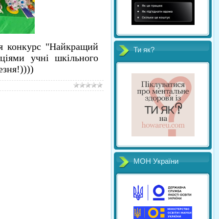
ься конкурс "Найкращий
Ти як?
иціями учні шкільного
зня!))))
МОН України