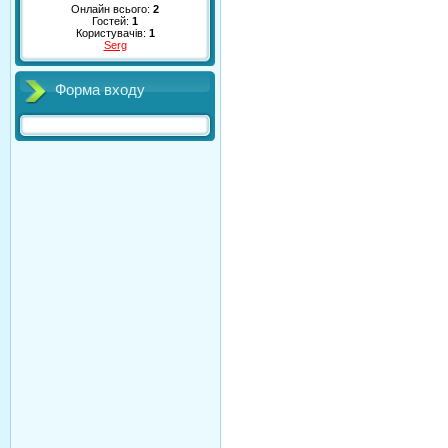
Онлайн всього:
2
Гостей:
1
Користувачів:
1
Serg
Форма входу