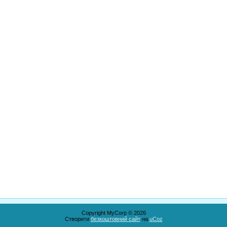
Copyright MyCorp © 2026
Створити
безкоштовний сайт
на
uCoz