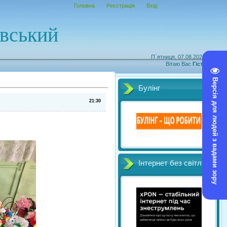
Головна
Реєстрація
Вхід
овський
П`ятниця, 07.08.2026, 18:40
Вітаю Вас
Гість
|
RSS
Версія для людей з вадами зору
Булінг
21:30
Інтернет без світл