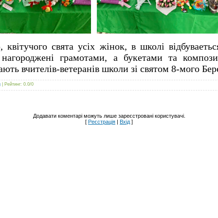
, квітучого свята усіх жінок, в школі відбувает
 нагороджені грамотами, а букетами та композ
ють вчителів-ветеранів школи зі святом 8-мого Бере
g
|
Рейтинг
:
0.0
/
0
Додавати коментарі можуть лише зареєстровані користувачі.
[
Реєстрація
|
Вхід
]