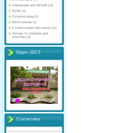
Інформація для батьків
[19]
Булінг
[2]
Охорона праці
[5]
Випускникам
[5]
Історичні відео про школу
[21]
Заходи та семінари для
вчителів
[10]
Відео -ШСЗ
Статистика