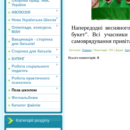
Охорона праці. МВС
України
ІНКЛЮЗІЯ
Нова Українська Школа
Напередодні весняного
Олімпіади, конкурси,
МАН
букет". Всі учасники
Вакцинація - сторінка
самоврядування привіта
для батьків!
Категорія
:
Новини
|
Переглядів
: 250 |
Додав
:
Ser
Сторінка для батьків
Всього коментарів
:
0
БУЛІНГ
Робота соціального
педагога
Робота практичного
психолога
Поза школою
Фотоальбоми
Каталог файлів
Категорії розділу