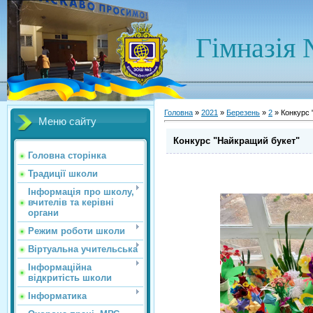
Гімназія 
Головна
»
2021
»
Березень
»
2
» Конкурс 
Меню сайту
Конкурс "Найкращий букет"
Головна сторінка
Традиції школи
Інформація про школу,
вчителів та керівні
органи
Режим роботи школи
Віртуальна учительська
Інформаційна
відкритість школи
Інформатика