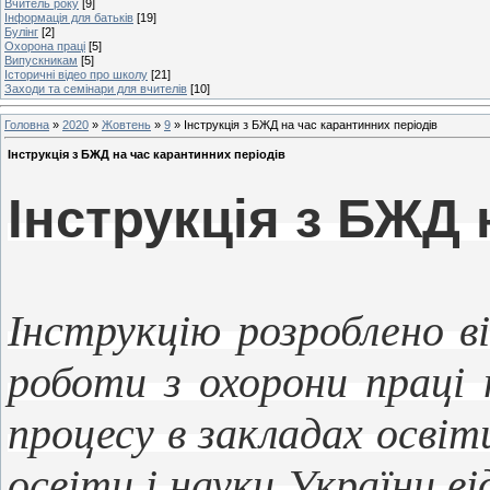
Вчитель року
[9]
Інформація для батьків
[19]
Булінг
[2]
Охорона праці
[5]
Випускникам
[5]
Історичні відео про школу
[21]
Заходи та семінари для вчителів
[10]
Головна
»
2020
»
Жовтень
»
9
» Інструкція з БЖД на час карантинних періодів
Інструкція з БЖД на час карантинних періодів
Інструкція з БЖД 
Інструкцію розроблено в
роботи з охорони праці
процесу в закладах осві
освіти і науки України в