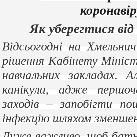
коронаві
Як уберегтися від
Відсьогодні на Хмельничч
рішення Кабінету Мініс
навчальних закладах. 
канікули, адже першоч
заходів – запобігти по
інфекцію шляхом зменшен
Дуже важливо, щоб бать