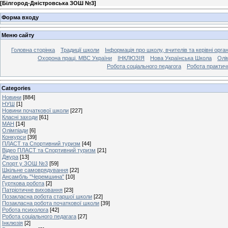
[
Білгород-Дністровська ЗОШ №3
]
Форма входу
Меню сайту
Головна сторінка
Традиції школи
Інформація про школу, вчителів та керівні орга
Охорона праці. МВС України
ІНКЛЮЗІЯ
Нова Українська Школа
Олі
Робота соціального педагога
Робота практич
Categories
Новини
[884]
НУШ
[1]
Новини початкової школи
[227]
Класні заходи
[61]
МАН
[14]
Олімпіади
[6]
Конкурси
[39]
ПЛАСТ та Спортивний туризм
[44]
Відео ПЛАСТ та Спортивний туризм
[21]
Джура
[13]
Спорт у ЗОШ №3
[59]
Шкільне самоврядування
[22]
Ансамбль "Черемшина"
[10]
Гурткова робота
[2]
Патріотичне виховання
[23]
Позакласна робота старшої школи
[22]
Позакласна робота початкової школи
[39]
Робота психолога
[42]
Робота соціального педагага
[27]
Інклюзія
[2]