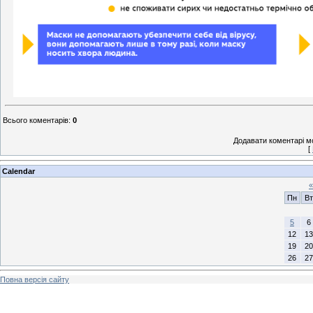
Всього коментарів
:
0
Додавати коментарі м
[
Calendar
«
Пн
Вт
5
6
12
13
19
20
26
27
Повна версія сайту