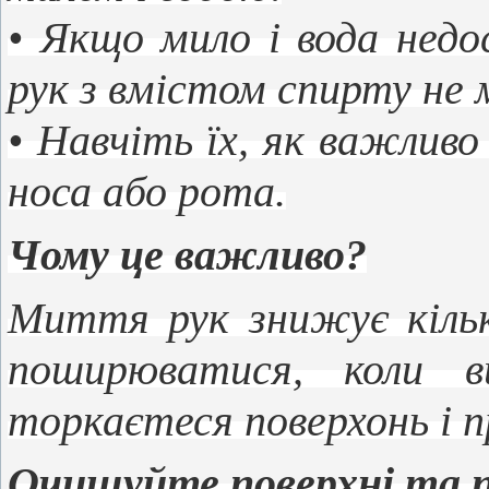
• Якщо мило і вода недо
рук з вмістом спирту не
• Навчіть їх, як важлив
носа або рота.
Чому це важливо?
Миття рук знижує кільк
поширюватися, коли 
торкаєтеся поверхонь і п
Очищуйте поверхні та п