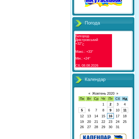
Погода
Білгород-
Дністровський
+
32°
C
Макс.:
+
33°
Мін.:
+
24°
Сб, 08.08.2026
Календар
«
Жовтень 2020
»
Пн
Вт
Ср
Чт
Пт
Сб
Нд
1
2
3
4
5
6
7
8
9
10
11
12
13
14
15
16
17
18
19
20
21
22
23
24
25
26
27
28
29
30
31