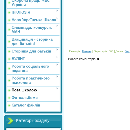
Охорона праці. МВС
України
ІНКЛЮЗІЯ
Нова Українська Школа
Олімпіади, конкурси,
МАН
Вакцинація - сторінка
для батьків!
Сторінка для батьків
Категорія
:
Новини
|
Переглядів
: 368 |
Додав
:
Ser
БУЛІНГ
Всього коментарів
:
0
Робота соціального
педагога
Робота практичного
психолога
Поза школою
Фотоальбоми
Каталог файлів
Категорії розділу