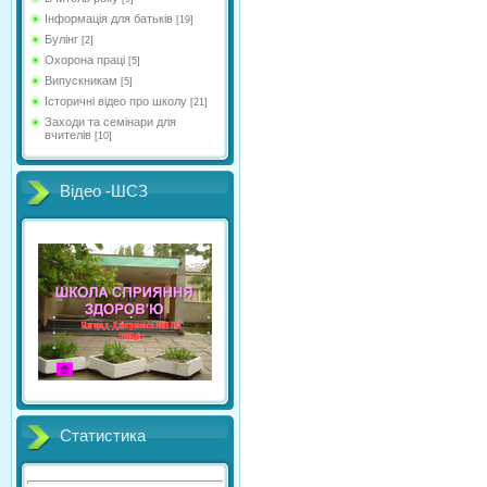
Інформація для батьків
[19]
Булінг
[2]
Охорона праці
[5]
Випускникам
[5]
Історичні відео про школу
[21]
Заходи та семінари для
вчителів
[10]
Відео -ШСЗ
Статистика