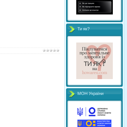
Ти як?
МОН України