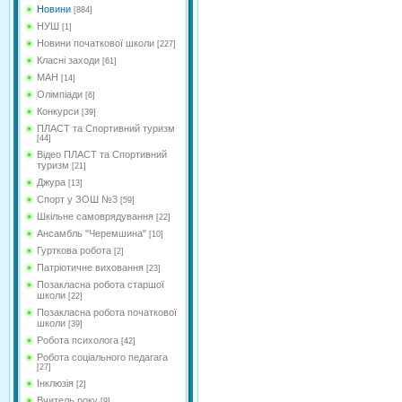
Новини
[884]
НУШ
[1]
Новини початкової школи
[227]
Класні заходи
[61]
МАН
[14]
Олімпіади
[6]
Конкурси
[39]
ПЛАСТ та Спортивний туризм
[44]
Відео ПЛАСТ та Спортивний
туризм
[21]
Джура
[13]
Спорт у ЗОШ №3
[59]
Шкільне самоврядування
[22]
Ансамбль "Черемшина"
[10]
Гурткова робота
[2]
Патріотичне виховання
[23]
Позакласна робота старшої
школи
[22]
Позакласна робота початкової
школи
[39]
Робота психолога
[42]
Робота соціального педагага
[27]
Інклюзія
[2]
Вчитель року
[9]