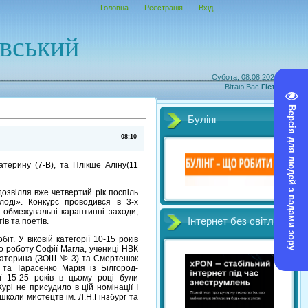
Головна
Реєстрація
Вхід
овський
Субота, 08.08.2026, 21:10
Вітаю Вас
Гість
|
RSS
Версія для людей з вадами зору
Булінг
08:10
терину (7-В), та Плікше Аліну(11
дозвілля вже четвертий рік поспіль
оді». Конкурс проводився в 3-х
а обмежувальні карантинні заходи,
Інтернет без світл
ів та поетів.
т. У віковій категорії 10-15 років
о роботу Софії Магла, учениці НВК
ка Катерина (ЗОШ № 3) та Смертенюк
я та Тарасенко Марія із Білгород-
рії 15-25 років в цьому році були
рі не присудило в цій номінації І
 школи мистецтв ім. Л.Н.Гінзбург та