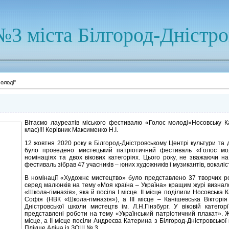
№3 міста Білгород-Дністр
олоді"
Вітаємо лауреатів міського фестивалю «Голос молоді»Носовську Ка
клас)!!! Керівник Максименко Н.І.
12 жовтня 2020 року в Білгород-Дністровському Центрі культури та 
було проведено мистецький патріотичний фестиваль «Голос мол
номінаціях та двох вікових категоріях. Цього року, не зважаючи н
фестиваль зібрав 47 учасників – юних художників і музикантів, вокаліст
В номінації «Художнє мистецтво» було представлено 37 творчих робі
серед малюнків на тему «Моя країна – Україна» кращим журі визнал
«Школа-гімназія», яка й посіла І місце. ІІ місце поділили Носовсь
Софія (НВК «Школа-гімназія»), а ІІІ місце – Канішевська Вікторі
Дністровської школи мистецтв ім. Л.Н.Гінзбург. У віковій катего
представлені роботи на тему «Український патріотичний плакат». Жу
місце, а ІІ місце посіли Андреєва Катерина з Білгород-Дністровської
Плікше Аліна із ЗОШ № 3.