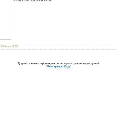
g
|
Рейтинг
:
0.0
/
0
Додавати коментарі можуть лише зареєстровані користувачі.
[
Реєстрація
|
Вхід
]