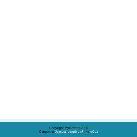
Copyright MyCorp © 2026
Створити
безкоштовний сайт
на
uCoz