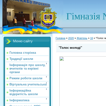
Гімназія 
Головна
»
2020
»
Жовтень
»
16
» "Голос м
Меню сайту
"Голос молоді"
Головна сторінка
Традиції школи
Інформація про школу,
вчителів та керівні
органи
Режим роботи школи
Віртуальна учительська
Інформаційна
відкритість школи
Інформатика