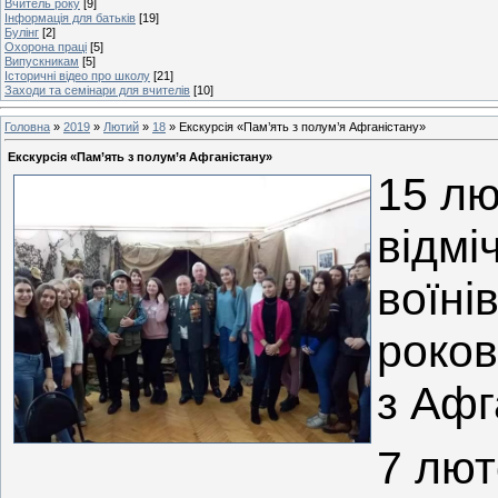
Вчитель року
[9]
Інформація для батьків
[19]
Булінг
[2]
Охорона праці
[5]
Випускникам
[5]
Історичні відео про школу
[21]
Заходи та семінари для вчителів
[10]
Головна
»
2019
»
Лютий
»
18
» Екскурсія «Пам’ять з полум’я Афганістану»
Екскурсія «Пам’ять з полум’я Афганістану»
15 лю
відмі
воїні
роков
з Афг
7 лют