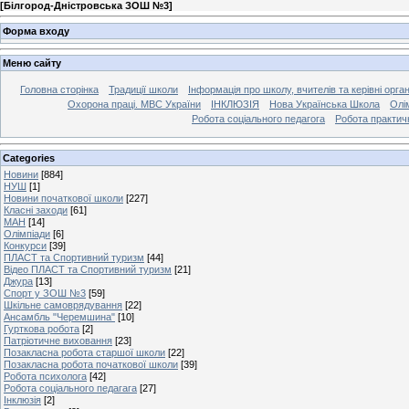
[
Білгород-Дністровська ЗОШ №3
]
Форма входу
Меню сайту
Головна сторінка
Традиції школи
Інформація про школу, вчителів та керівні орга
Охорона праці. МВС України
ІНКЛЮЗІЯ
Нова Українська Школа
Олі
Робота соціального педагога
Робота практич
Categories
Новини
[884]
НУШ
[1]
Новини початкової школи
[227]
Класні заходи
[61]
МАН
[14]
Олімпіади
[6]
Конкурси
[39]
ПЛАСТ та Спортивний туризм
[44]
Відео ПЛАСТ та Спортивний туризм
[21]
Джура
[13]
Спорт у ЗОШ №3
[59]
Шкільне самоврядування
[22]
Ансамбль "Черемшина"
[10]
Гурткова робота
[2]
Патріотичне виховання
[23]
Позакласна робота старшої школи
[22]
Позакласна робота початкової школи
[39]
Робота психолога
[42]
Робота соціального педагага
[27]
Інклюзія
[2]