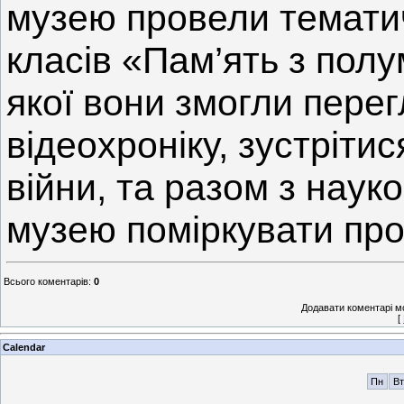
музею провели тематич
класів «Пам’ять з полу
якої вони змогли пере
відеохроніку, зустріти
війни, та разом з наук
музею поміркувати про 
Всього коментарів
:
0
Додавати коментарі м
[
Calendar
Пн
Вт