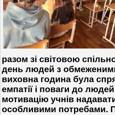
разом зі світовою спіль
день людей з обмеженим
виховна година була спр
емпатії і поваги до людей
мотивацію учнів надават
особливими потребами. П