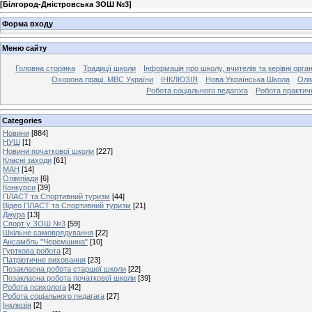
[
Білгород-Дністровська ЗОШ №3
]
Форма входу
Меню сайту
Головна сторінка
Традиції школи
Інформація про школу, вчителів та керівні орга
Охорона праці. МВС України
ІНКЛЮЗІЯ
Нова Українська Школа
Олі
Робота соціального педагога
Робота практич
Categories
Новини
[884]
НУШ
[1]
Новини початкової школи
[227]
Класні заходи
[61]
МАН
[14]
Олімпіади
[6]
Конкурси
[39]
ПЛАСТ та Спортивний туризм
[44]
Відео ПЛАСТ та Спортивний туризм
[21]
Джура
[13]
Спорт у ЗОШ №3
[59]
Шкільне самоврядування
[22]
Ансамбль "Черемшина"
[10]
Гурткова робота
[2]
Патріотичне виховання
[23]
Позакласна робота старшої школи
[22]
Позакласна робота початкової школи
[39]
Робота психолога
[42]
Робота соціального педагага
[27]
Інклюзія
[2]