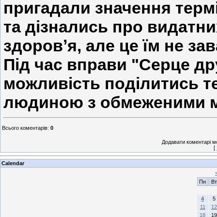
пригадали значення термін
та дізнались про видатни
здоровʼя, але це їм не зав
Під час вправи "Серце др
можливість поділитись т
людиною з обмеженими 
Всього коментарів
:
0
Додавати коментарі м
[
Calendar
Пн
Вт
4
5
11
12
18
19