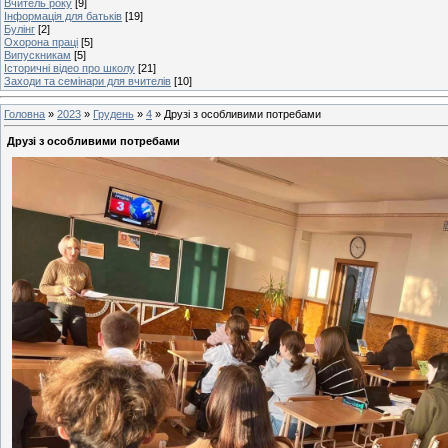
Вчитель року
[9]
Інформація для батьків
[19]
Булінг
[2]
Охорона праці
[5]
Випускникам
[5]
Історичні відео про школу
[21]
Заходи та семінари для вчителів
[10]
Головна
»
2023
»
Грудень
»
4
» Друзі з особливими потребами
Друзі з особливими потребами