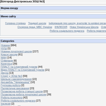
[
Білгород-Дністровська ЗОШ №3
]
Форма входу
Меню сайту
Головна сторінка
Традиції школи
Інформація про школу, вчителів та керівні орга
Охорона праці. МВС України
ІНКЛЮЗІЯ
Нова Українська Школа
Олі
Робота соціального педагога
Робота практич
Categories
Новини
[884]
НУШ
[1]
Новини початкової школи
[227]
Класні заходи
[61]
МАН
[14]
Олімпіади
[6]
Конкурси
[39]
ПЛАСТ та Спортивний туризм
[44]
Відео ПЛАСТ та Спортивний туризм
[21]
Джура
[13]
Спорт у ЗОШ №3
[59]
Шкільне самоврядування
[22]
Ансамбль "Черемшина"
[10]
Гурткова робота
[2]
Патріотичне виховання
[23]
Позакласна робота старшої школи
[22]
Позакласна робота початкової школи
[39]
Робота психолога
[42]
Робота соціального педагага
[27]
Інклюзія
[2]