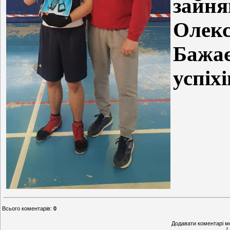
зайня
Олек
Бажа
успіхі
Всього коментарів
:
0
Додавати коментарі м
[