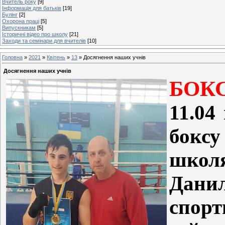
Вчитель року
[9]
Інформація для батьків
[19]
Булінг
[2]
Охорона праці
[5]
Випускникам
[5]
Історичні відео про школу
[21]
Заходи та семінари для вчителів
[10]
Головна
»
2021
»
Квітень
»
13
» Досягнення наших учнів
Досягнення наших учнів
БОК
11.04
боксу
школя
Данил
спор