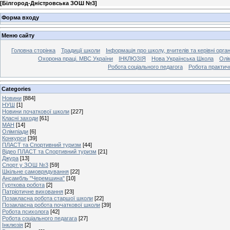
[
Білгород-Дністровська ЗОШ №3
]
Форма входу
Меню сайту
Головна сторінка
Традиції школи
Інформація про школу, вчителів та керівні орга
Охорона праці. МВС України
ІНКЛЮЗІЯ
Нова Українська Школа
Олі
Робота соціального педагога
Робота практич
Categories
Новини
[884]
НУШ
[1]
Новини початкової школи
[227]
Класні заходи
[61]
МАН
[14]
Олімпіади
[6]
Конкурси
[39]
ПЛАСТ та Спортивний туризм
[44]
Відео ПЛАСТ та Спортивний туризм
[21]
Джура
[13]
Спорт у ЗОШ №3
[59]
Шкільне самоврядування
[22]
Ансамбль "Черемшина"
[10]
Гурткова робота
[2]
Патріотичне виховання
[23]
Позакласна робота старшої школи
[22]
Позакласна робота початкової школи
[39]
Робота психолога
[42]
Робота соціального педагага
[27]
Інклюзія
[2]