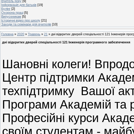
Вчитель року
[9]
Інформація для батьків
[19]
Булінг
[2]
Охорона праці
[5]
Випускникам
[5]
Історичні відео про школу
[21]
Заходи та семінари для вчителів
[10]
Головна
»
2020
»
Травень
»
21
» дні відкритих дверей спеціальності 121 Інженерія про
дні відкритих дверей спеціальності 121 Інженерія програмного забезпечення
Шановні колеги! Впрод
Центр підтримки Акаде
техпідтримку Вашої акт
Програми Академій та 
Професійні курси Акаде
своїм студентам - майб