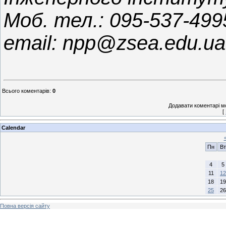
Моб. тел.: 095-537-499
email: npp@zsea.edu.ua
Всього коментарів
:
0
Додавати коментарі м
[
Calendar
Пн
Вт
4
5
11
12
18
19
25
26
Повна версія сайту