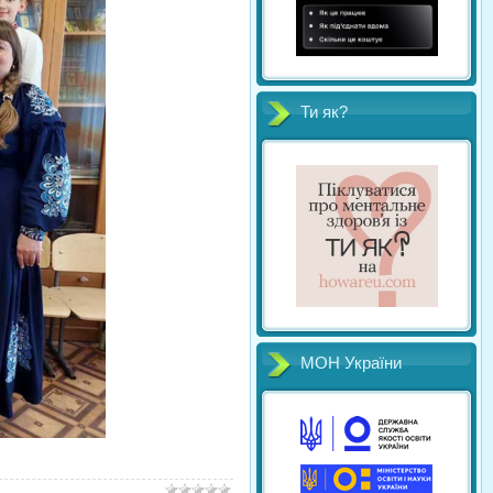
Ти як?
МОН України