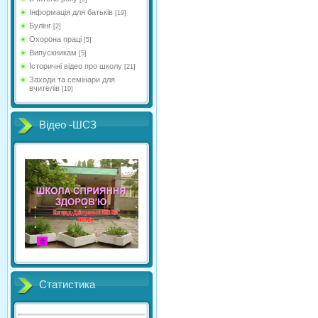
Інформація для батьків
[19]
Булінг
[2]
Охорона праці
[5]
Випускникам
[5]
Історичні відео про школу
[21]
Заходи та семінари для
вчителів
[10]
Відео -ШСЗ
Статистика