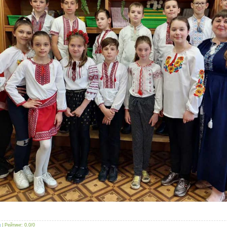
g
|
Рейтинг
:
0.0
/
0