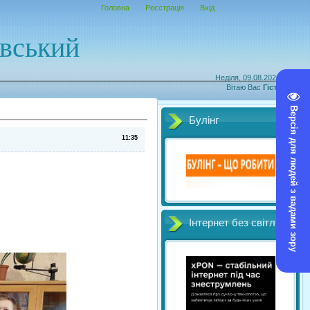
Головна
Реєстрація
Вхід
овський
Неділя, 09.08.2026, 15:54
Вітаю Вас
Гість
|
RSS
Версія для людей з вадами зору
Булінг
11:35
Інтернет без світл