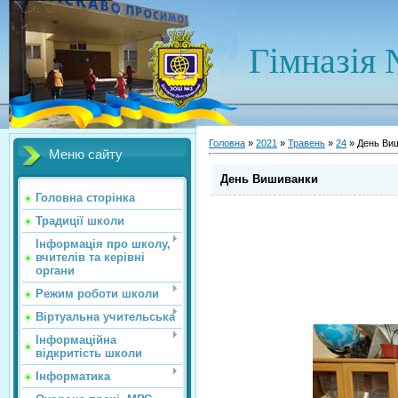
Гімназія 
Головна
»
2021
»
Травень
»
24
» День Ви
Меню сайту
День Вишиванки
Головна сторінка
Традиції школи
Інформація про школу,
вчителів та керівні
органи
Режим роботи школи
Віртуальна учительська
Інформаційна
відкритість школи
Інформатика