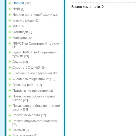
Новини
[884]
Всього коментарів
:
0
НУШ
[1]
Новини початкової школи
[227]
Класні заходи
[61]
МАН
[14]
Олімпіади
[6]
Конкурси
[39]
ПЛАСТ та Спортивний туризм
[44]
Відео ПЛАСТ та Спортивний
туризм
[21]
Джура
[13]
Спорт у ЗОШ №3
[59]
Шкільне самоврядування
[22]
Ансамбль "Черемшина"
[10]
Гурткова робота
[2]
Патріотичне виховання
[23]
Позакласна робота старшої
школи
[22]
Позакласна робота початкової
школи
[39]
Робота психолога
[42]
Робота соціального педагага
[27]
Інклюзія
[2]
Вчитель року
[9]