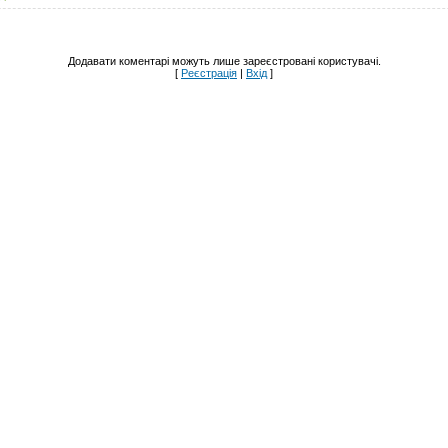
Додавати коментарі можуть лише зареєстровані користувачі.
[
Реєстрація
|
Вхід
]