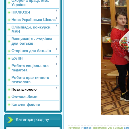
Охорона праці. МВС
України
ІНКЛЮЗІЯ
Нова Українська Школа
Олімпіади, конкурси,
МАН
Вакцинація - сторінка
для батьків!
Сторінка для батьків
БУЛІНГ
Робота соціального
педагога
Робота практичного
психолога
Поза школою
Фотоальбоми
Каталог файлів
Категорії розділу
Категорія
:
Новини
|
Переглядів
: 268 |
Додав
:
Ser