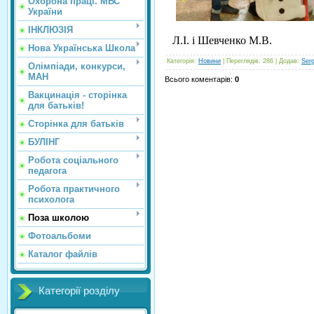
Охорона праці. МВС
України
ІНКЛЮЗІЯ
Л.І. і Шевченко М.В.
Нова Українська Школа
Категорія
:
Новини
|
Переглядів
: 286 |
Додав
:
Ser
Олімпіади, конкурси,
МАН
Всього коментарів
:
0
Вакцинація - сторінка
для батьків!
Сторінка для батьків
БУЛІНГ
Робота соціального
педагога
Робота практичного
психолога
Поза школою
Фотоальбоми
Каталог файлів
Категорії розділу