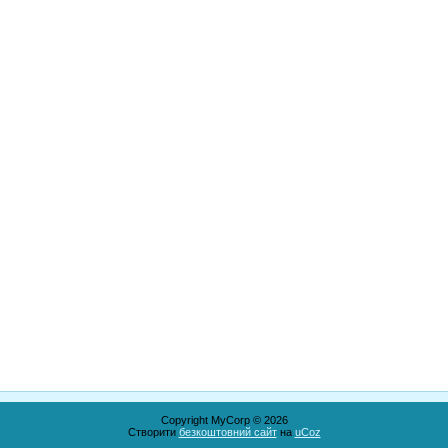
Copyright MyCorp © 2026
Створити
безкоштовний сайт
на
uCoz