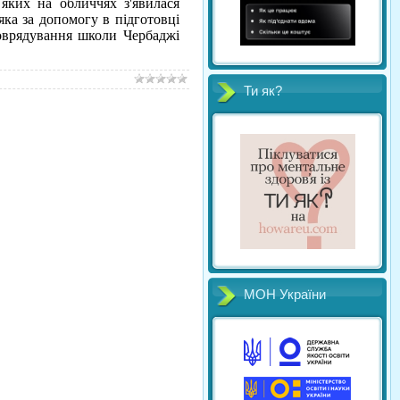
яких на обличчях з'явилася
яка за допомогу в підготовці
моврядування школи Чербаджі
Ти як?
МОН України