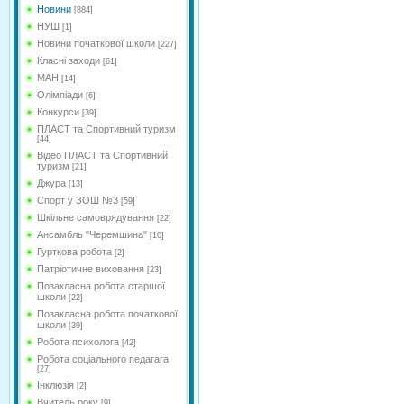
Новини
[884]
НУШ
[1]
Новини початкової школи
[227]
Класні заходи
[61]
МАН
[14]
Олімпіади
[6]
Конкурси
[39]
ПЛАСТ та Спортивний туризм
[44]
Відео ПЛАСТ та Спортивний
туризм
[21]
Джура
[13]
Спорт у ЗОШ №3
[59]
Шкільне самоврядування
[22]
Ансамбль "Черемшина"
[10]
Гурткова робота
[2]
Патріотичне виховання
[23]
Позакласна робота старшої
школи
[22]
Позакласна робота початкової
школи
[39]
Робота психолога
[42]
Робота соціального педагага
[27]
Інклюзія
[2]
Вчитель року
[9]