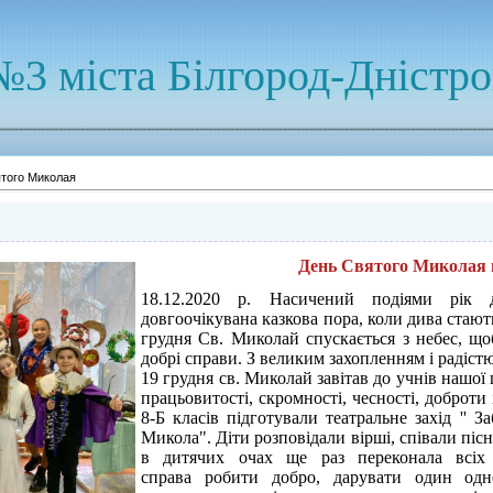
№3 міста Білгород-Дністр
того Миколая
День Святого Миколая 
18.12.2020 р. Насичений подіями рік д
довгоочікувана казкова пора, коли дива стають
грудня Св. Миколай спускається з небес, що
добрі справи. З великим захопленням і радіст
19 грудня св. Миколай завітав до учнів нашої
працьовитості, скромності, чесності, доброти 
8-Б класів підготували театральне захід '' З
Микола". Діти розповідали вірші, співали пісні
в дитячих очах ще раз переконала всіх 
справа робити добро, дарувати один одн