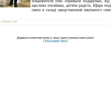
покровителя учні отримали подарунки, від 
щаслива посмішка, дитяча радість. Щира под
свята в складі представників шкільного са
g
|
Рейтинг
:
0.0
/
0
Додавати коментарі можуть лише зареєстровані користувачі.
[
Реєстрація
|
Вхід
]