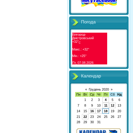
Погода
Білгород-
Дністровський
+
32°
C
Макс.:
+
32°
Мін.:
+
25°
Пт, 07.08.2026
Календар
«
Грудень 2020
»
Пн
Вт
Ср
Чт
Пт
Сб
Нд
1
2
3
4
5
6
7
8
9
10
11
12
13
14
15
16
17
18
19
20
21
22
23
24
25
26
27
28
29
30
31