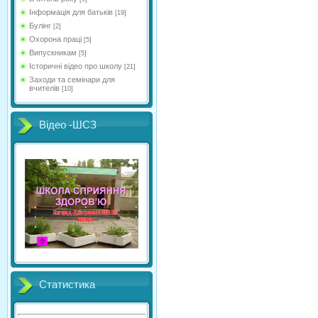
Інформація для батьків
[19]
Булінг
[2]
Охорона праці
[5]
Випускникам
[5]
Історичні відео про школу
[21]
Заходи та семінари для
вчителів
[10]
Відео -ШСЗ
Статистика