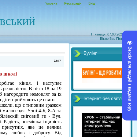
Головна
Реєстрація
Вхід
овський
П`ятниця, 07.08.2026, 19:44
Вітаю Вас
Гість
|
RSS
Версія для людей з вадами зору
Булінг
22:47
в школі
обігає кінця, і наступає
 реальністю. В ніч з 18 на 19
б нагородити немовлят за їх
Інтернет без світл
ю діти приймають це свято.
 школи, що є типовим зразком
і милосердя. Учні 4-Б, 8-А та
абілёвскій сніговий ги - Вул.
. Радість, посмішка і щирість
присутніх, яке це велика
ому любов і доброту. Від