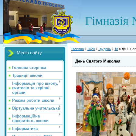
Гімназія 
Головна
»
2020
»
Грудень
»
18
» День Свя
Меню сайту
День Святого Миколая
Головна сторінка
Традиції школи
Інформація про школу,
вчителів та керівні
органи
Режим роботи школи
Віртуальна учительська
Інформаційна
відкритість школи
Інформатика