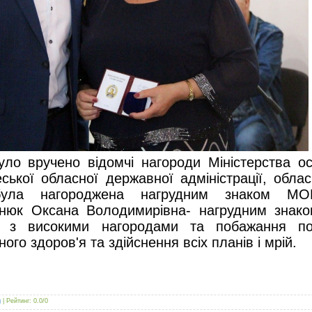
уло вручено відомчі нагороди Міністерства осв
ської обласної державної адміністрації, обла
була нагороджена нагрудним знаком МО
онюк Оксана Володимирівна- нагрудним знако
я з високими нагородами та побажання по
ного здоров'я та здійснення всіх планів і мрій.
g
|
Рейтинг
:
0.0
/
0