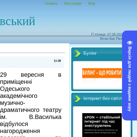
Головна
Реєстрація
Вхід
овський
П`ятниця, 07.08.2026, 21:13
Вітаю Вас
Гість
|
RSS
Версія для людей з вадами зору
Булінг
11:38
29 вересня в
приміщенні
Одеського
академічного
Інтернет без світл
музично-
драматичного театру
ім. В.Василька
відбулося
нагородження