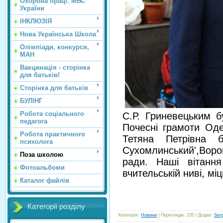
Охорона праці. МВС
України
ІНКЛЮЗІЯ
Нова Українська Школа
Олімпіади, конкурси,
МАН
Вакцинація - сторінка
для батьків!
Сторінка для батьків
БУЛІНГ
Робота соціального
С.Р. Гриневецьким б
педагога
Почесні грамоти Оде
Робота практичного
Тетяна Петрівна 
психолога
Сухомлинський',Вор
Поза школою
ради. Наші вітанн
Фотоальбоми
вчительській ниві, міц
Каталог файлів
Категорії розділу
Категорія
:
Новини
|
Переглядів
: 235 |
Додав
:
Ser