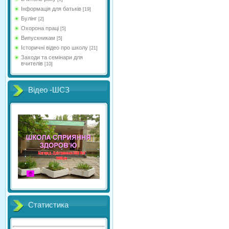
Інформація для батьків
[19]
Булінг
[2]
Охорона праці
[5]
Випускникам
[5]
Історичні відео про школу
[21]
Заходи та семінари для
вчителів
[10]
Відео -ШСЗ
Статистика