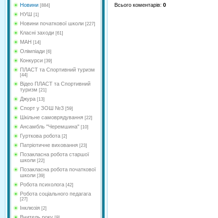
Всього коментарів
:
0
Новини
[884]
НУШ
[1]
Новини початкової школи
[227]
Класні заходи
[61]
МАН
[14]
Олімпіади
[6]
Конкурси
[39]
ПЛАСТ та Спортивний туризм
[44]
Відео ПЛАСТ та Спортивний
туризм
[21]
Джура
[13]
Спорт у ЗОШ №3
[59]
Шкільне самоврядування
[22]
Ансамбль "Черемшина"
[10]
Гурткова робота
[2]
Патріотичне виховання
[23]
Позакласна робота старшої
школи
[22]
Позакласна робота початкової
школи
[39]
Робота психолога
[42]
Робота соціального педагага
[27]
Інклюзія
[2]
Вчитель року
[9]