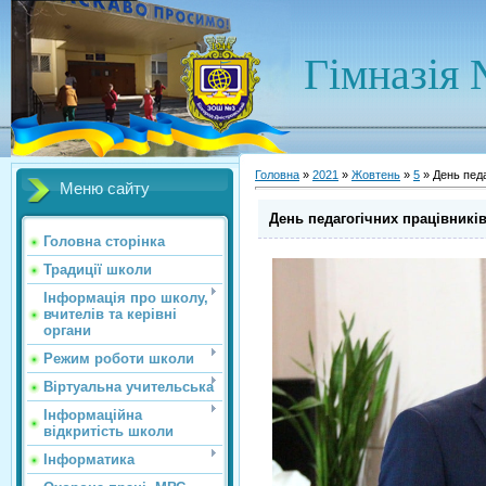
Гімназія 
Головна
»
2021
»
Жовтень
»
5
» День педа
Меню сайту
День педагогічних працівникі
Головна сторінка
Традиції школи
Інформація про школу,
вчителів та керівні
органи
Режим роботи школи
Віртуальна учительська
Інформаційна
відкритість школи
Інформатика