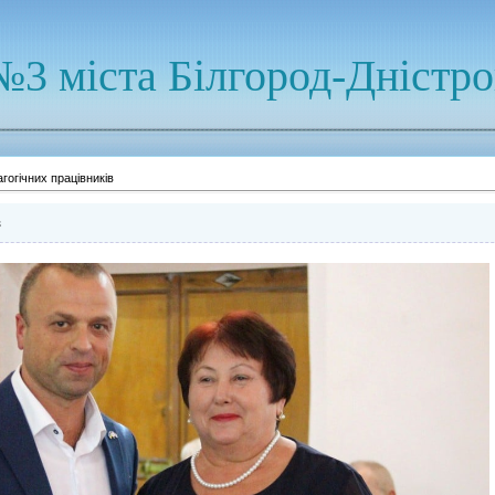
№3 міста Білгород-Дністр
гогічних працівників
в