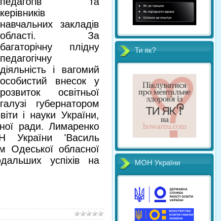
педагогів та
керівників
навчальних закладів
області. За
багаторічну плідну
Ти як?
педагогічну
діяльність і вагомий
особистий внесок у
розвиток освітньої
галузі губернатором
іти і науки України,
сної ради. Лимаренко
Н України 'Василь
м Одеської обласної
дальших успіхів на
МОН України