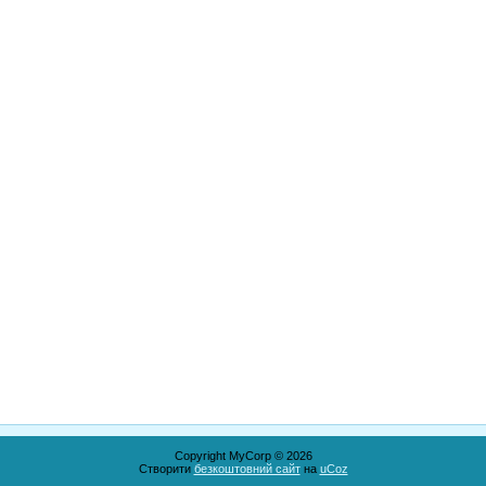
Copyright MyCorp © 2026
Створити
безкоштовний сайт
на
uCoz