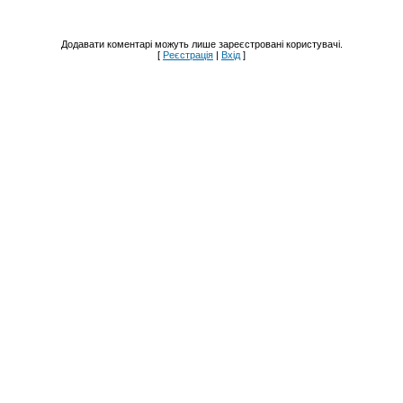
Додавати коментарі можуть лише зареєстровані користувачі.
[
Реєстрація
|
Вхід
]