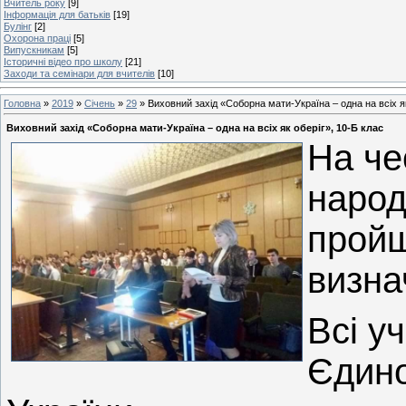
Вчитель року
[9]
Інформація для батьків
[19]
Булінг
[2]
Охорона праці
[5]
Випускникам
[5]
Історичні відео про школу
[21]
Заходи та семінари для вчителів
[10]
Головна
»
2019
»
Січень
»
29
» Виховний захід «Соборна мати-Україна – одна на всіх як
Виховний захід «Соборна мати-Україна – одна на всіх як оберіг», 10-Б клас
На че
народ
пройш
визнач
Всі у
Єдино