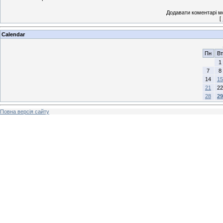
Додавати коментарі м
[
Calendar
Пн
Вт
1
7
8
14
15
21
22
28
29
Повна версія сайту