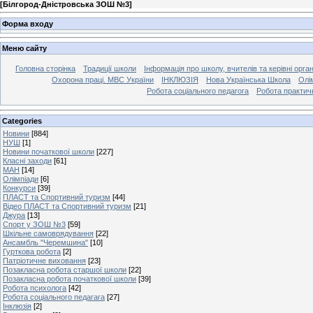
[
Білгород-Дністровська ЗОШ №3
]
Форма входу
Меню сайту
Головна сторінка
Традиції школи
Інформація про школу, вчителів та керівні орга
Охорона праці. МВС України
ІНКЛЮЗІЯ
Нова Українська Школа
Олі
Робота соціального педагога
Робота практич
Categories
Новини
[884]
НУШ
[1]
Новини початкової школи
[227]
Класні заходи
[61]
МАН
[14]
Олімпіади
[6]
Конкурси
[39]
ПЛАСТ та Спортивний туризм
[44]
Відео ПЛАСТ та Спортивний туризм
[21]
Джура
[13]
Спорт у ЗОШ №3
[59]
Шкільне самоврядування
[22]
Ансамбль "Черемшина"
[10]
Гурткова робота
[2]
Патріотичне виховання
[23]
Позакласна робота старшої школи
[22]
Позакласна робота початкової школи
[39]
Робота психолога
[42]
Робота соціального педагага
[27]
Інклюзія
[2]