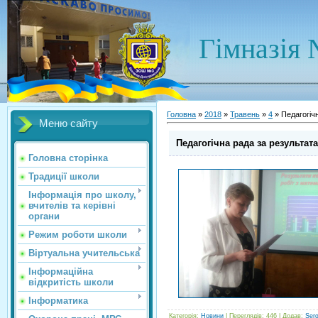
Гімназія 
Головна
»
2018
»
Травень
»
4
» Педагогіч
Меню сайту
Педагогічна рада за результат
Головна сторінка
Традиції школи
Інформація про школу,
вчителів та керівні
органи
Режим роботи школи
Віртуальна учительська
Інформаційна
відкритість школи
Інформатика
Категорія
:
Новини
|
Переглядів
: 446 |
Додав
:
Ser