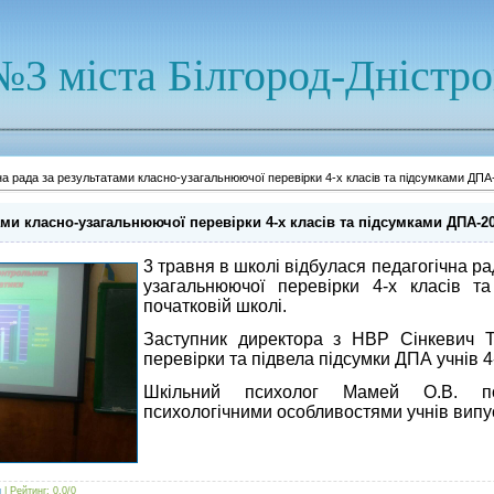
№3 міста Білгород-Дністр
на рада за результатами класно-узагальнюючої перевірки 4-х класів та підсумками ДПА-
ами класно-узагальнюючої перевірки 4-х класів та підсумками ДПА-2
3 травня в школі відбулася педагогічна ра
узагальнюючої перевірки 4-х класів т
початковій школі.
Заступник директора з НВР Сінкевич Т.
перевірки та підвела підсумки ДПА учнів 4-
Шкільний психолог Мамей О.В. по
психологічними особливостями учнів випус
g
|
Рейтинг
:
0.0
/
0