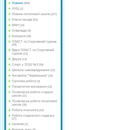
Новини
[884]
НУШ
[1]
Новини початкової школи
[227]
Класні заходи
[61]
МАН
[14]
Олімпіади
[6]
Конкурси
[39]
ПЛАСТ та Спортивний туризм
[44]
Відео ПЛАСТ та Спортивний
туризм
[21]
Джура
[13]
Спорт у ЗОШ №3
[59]
Шкільне самоврядування
[22]
Ансамбль "Черемшина"
[10]
Гурткова робота
[2]
Патріотичне виховання
[23]
Позакласна робота старшої
школи
[22]
Позакласна робота початкової
школи
[39]
Робота психолога
[42]
Робота соціального педагага
[27]
Інклюзія
[2]
Вчитель року
[9]