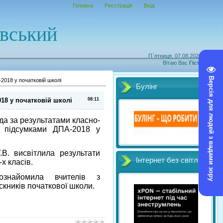
Головна
Реєстрація
Вхід
овський
П`ятниця, 07.08.2026, 01:40
Вітаю Вас
Гість
|
RSS
Версія для людей з вадами зору
2018 у початковій школі
Булінг
018 у початковій школі
08:11
да за результатами класно-
а підсумками ДПА-2018 у
В. висвітлила результати
Інтернет без світл
х класів.
знайомила вчителів з
кників початкової школи.