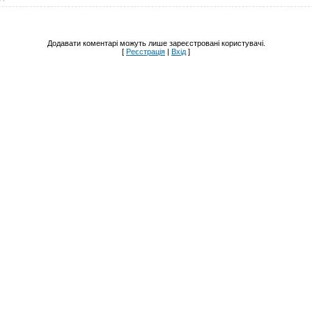
Додавати коментарі можуть лише зареєстровані користувачі.
[
Реєстрація
|
Вхід
]