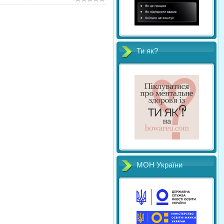
Ти як?
МОН України