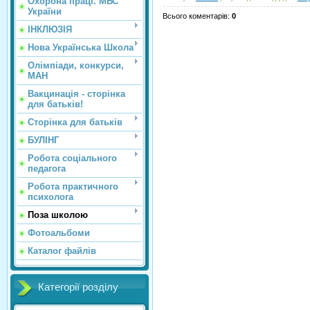
Охорона праці. МВС
України
Всього коментарів
:
0
ІНКЛЮЗІЯ
Нова Українська Школа
Олімпіади, конкурси,
МАН
Вакцинація - сторінка
для батьків!
Сторінка для батьків
БУЛІНГ
Робота соціального
педагога
Робота практичного
психолога
Поза школою
Фотоальбоми
Каталог файлів
Категорії розділу