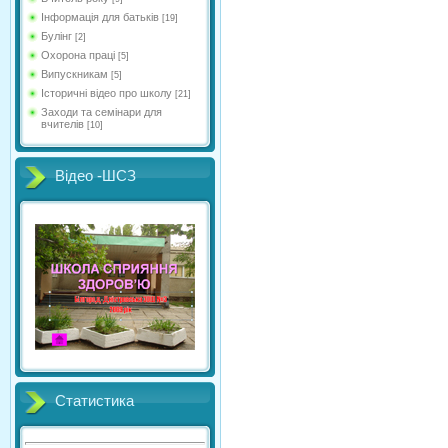
Інформація для батьків
[19]
Булінг
[2]
Охорона праці
[5]
Випускникам
[5]
Історичні відео про школу
[21]
Заходи та семінари для
вчителів
[10]
Відео -ШСЗ
Статистика