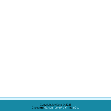
Copyright MyCorp © 2026
Створити
безкоштовний сайт
на
uCoz