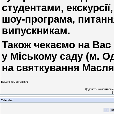
студентами, екскурсії
шоу-програма, питанн
випускникам.
Також чекаємо на Вас 
у Міському саду (м. О
на святкування Масля
Всього коментарів
:
0
Додавати коментарі м
[
Calendar
Пн
Вт