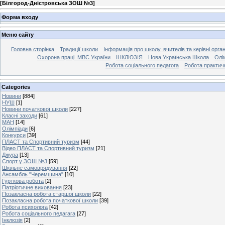
[
Білгород-Дністровська ЗОШ №3
]
Форма входу
Меню сайту
Головна сторінка
Традиції школи
Інформація про школу, вчителів та керівні орга
Охорона праці. МВС України
ІНКЛЮЗІЯ
Нова Українська Школа
Олі
Робота соціального педагога
Робота практич
Categories
Новини
[884]
НУШ
[1]
Новини початкової школи
[227]
Класні заходи
[61]
МАН
[14]
Олімпіади
[6]
Конкурси
[39]
ПЛАСТ та Спортивний туризм
[44]
Відео ПЛАСТ та Спортивний туризм
[21]
Джура
[13]
Спорт у ЗОШ №3
[59]
Шкільне самоврядування
[22]
Ансамбль "Черемшина"
[10]
Гурткова робота
[2]
Патріотичне виховання
[23]
Позакласна робота старшої школи
[22]
Позакласна робота початкової школи
[39]
Робота психолога
[42]
Робота соціального педагага
[27]
Інклюзія
[2]