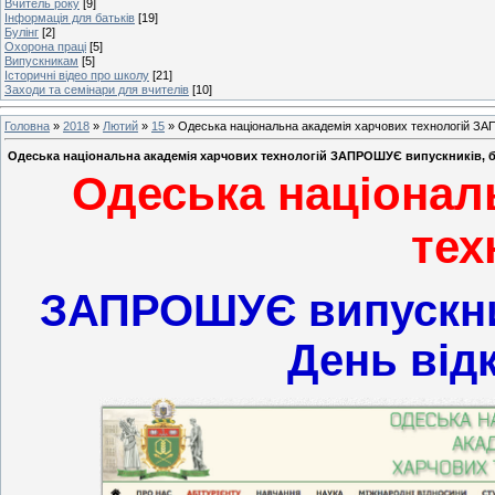
Вчитель року
[9]
Інформація для батьків
[19]
Булінг
[2]
Охорона праці
[5]
Випускникам
[5]
Історичні відео про школу
[21]
Заходи та семінари для вчителів
[10]
Головна
»
2018
»
Лютий
»
15
» Одеська національна академія харчових технологій ЗАП
Одеська національна академія харчових технологій ЗАПРОШУЄ випускників, ба
Одеська націонал
тех
ЗАПРОШУЄ випускникі
День від