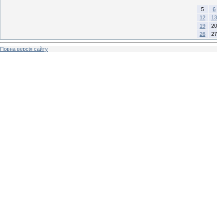
5
6
12
13
19
20
26
27
Повна версія сайту